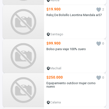
Ñuñoa
$19.900
2
Reloj De Bolsillo Leontina Mandala ai57
Santiago
$99.900
0
Bolso para viaje 100% cuero
Machalí
$250.000
0
Equipamiento outdoor mujer como
nuevo
Calama