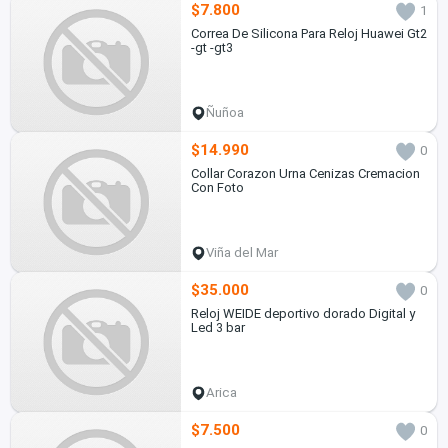
$7.800
1
Correa De Silicona Para Reloj Huawei Gt2
-gt -gt3
Ñuñoa
$14.990
0
Collar Corazon Urna Cenizas Cremacion
Con Foto
Viña del Mar
$35.000
0
Reloj WEIDE deportivo dorado Digital y
Led 3 bar
Arica
$7.500
0