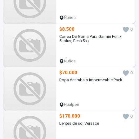
Ñuñoa
$8.500
0
Correa De Goma Para Garmin Fenix
5splus, Fenix5s /
Ñuñoa
$70.000
0
Ropa de trabajo Impermeable Pack
Hualpén
$170.000
0
Lentes de sol Versace