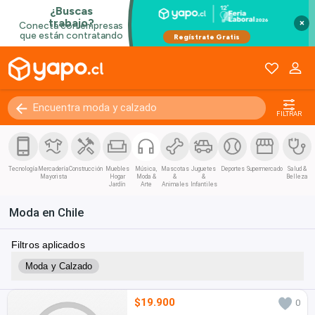
×
FILTRAR
Tecnología
Mercadería
Construcción
Muebles
Música,
Mascotas
Juguetes
Deportes
Supermercado
Salud &
Mayorista
Hogar
Moda &
&
&
Belleza
Jardín
Arte
Animales
Infantiles
Moda en Chile
Filtros aplicados
Moda y Calzado
$19.900
0