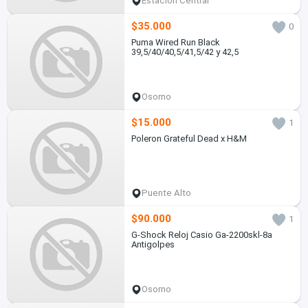
Estación Central
$35.000
0
Puma Wired Run Black
39,5/40/40,5/41,5/42 y 42,5
Osorno
$15.000
1
Poleron Grateful Dead x H&M
Puente Alto
$90.000
1
G-Shock Reloj Casio Ga-2200skl-8a
Antigolpes
Osorno