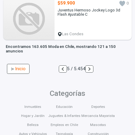
$59.900
0
Juventus Hermoso Jockey Logo 3d
Flash Ajustable C
Las Condes
Encontramos 163.605 Moda en Chile, mostrando 121 a 150
anuncios
Inicio
5 / 5.454
Categorías
Inmuebles
Educación
Deportes
Hogar y Jardín
Juguetes & Infantes
Mercancía Mayorista
Belleza
Empleos en Chile
Mascotas
Autos y Vehículos
Tecnología
Construcción