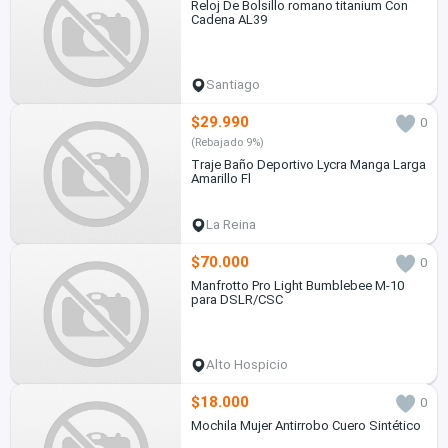
Reloj De Bolsillo romano titanium Con
Cadena AL39
Santiago
$29.990
0
(Rebajado 9%)
Traje Baño Deportivo Lycra Manga Larga
Amarillo Fl
La Reina
$70.000
0
Manfrotto Pro Light Bumblebee M-10
para DSLR/CSC
Alto Hospicio
$18.000
0
Mochila Mujer Antirrobo Cuero Sintético