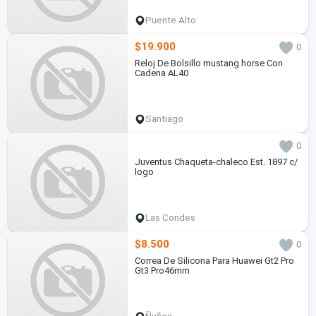
Puente Alto
$19.900
0
Reloj De Bolsillo mustang horse Con
Cadena AL40
Santiago
0
Juventus Chaqueta-chaleco Est. 1897 c/
logo
Las Condes
$8.500
0
Correa De Silicona Para Huawei Gt2 Pro
Gt3 Pro46mm