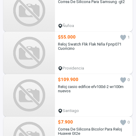
Correa De Silicona Para Samsung -gt2
Ñuñoa
$55.000
1
Reloj Swatch Flik Flak Niña Fpnp071
Cuoricino
Providencia
$109.900
0
Reloj casio edifice efv100d-2 wr100m
nuevos
Santiago
$7.900
0
Correa De Silicona Bicolor Para Reloj
Huawei Gt2e