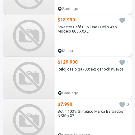
Santiago
$18.990
1
Sweater Café Hilo Fino Cuello Alto
Modelo 805 XXXL
Maipú
$129.900
1
Reloj casio ga700ca-2 gshock nuevos
Santiago
$7.990
0
Botín 100% Sintético Marca Barbados
N*36 y 37