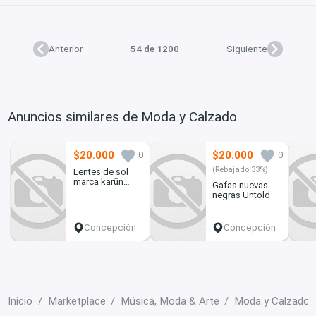
Anterior
54 de 1200
Siguiente
Anuncios similares de Moda y Calzado
$20.000
$20.000
0
0
(Rebajado 33%)
Lentes de sol
marca karün
Gafas nuevas
modelo waves
negras Untold
negro
Concepción
Concepción
Inicio
Marketplace
Música, Moda & Arte
Moda y Calzado