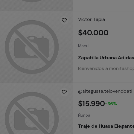
Victor Tapia
$40.000
Macul
Zapatilla Urbana Adida
Bienvenidos a monitashop
@sitegusta.telovendoati
$15.990
-36%
Ñuñoa
Traje de Huasa Elegant