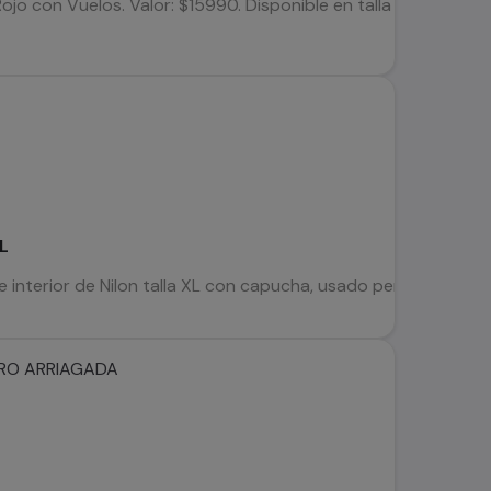
ojo con Vuelos. Valor: $15990. Disponible en talla 14-16 -XS-S
XL
 interior de Nilon talla XL con capucha, usado pero en perfec
TRO ARRIAGADA