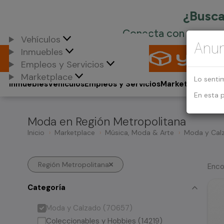
Vehículos
Anun
Inmuebles
Empleos y Servicios
Marketplace
Lo senti
Inmuebles
Vehículos
Empleos y Servicios
Marketplace
En esta 
Moda en Región Metropolitana
Inicio
Marketplace
Música, Moda & Arte
Moda y Cal
Región Metropolitana
Enco
Categoría
Moda y Calzado (70657)
Coleccionables y Hobbies (14219)