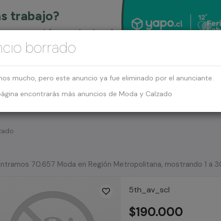
cio borrado
mos mucho, pero este anuncio ya fue eliminado por el anunciante.
página encontrarás más anuncios de Moda y Calzado
zado
ntramos 70.657 Moda en Región Metropolitana, mostrando 1 a 3
5th_av_scl
$190.000