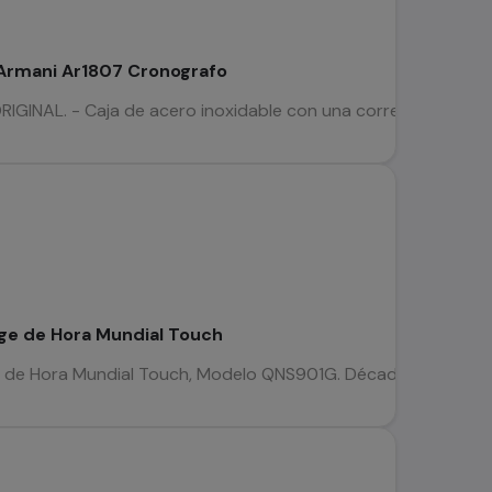
Armani Ar1807 Cronografo
INAL. - Caja de acero inoxidable con una correa de cuero negr
age de Hora Mundial Touch
 de Hora Mundial Touch, Modelo QNS901G. Década de los 80s. M