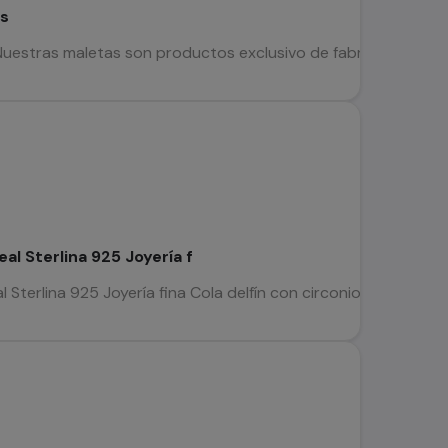
.s
stras maletas son productos exclusivo de fabricación europ
eal Sterlina 925 Joyería f
al Sterlina 925 Joyería fina Cola delfín con circonio Somos 