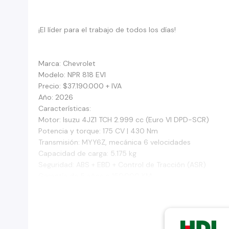
¡El líder para el trabajo de todos los días!
Marca: Chevrolet
Modelo: NPR 818 EVI
Precio: $37.190.000 + IVA
Año: 2026
Características:
Motor: Isuzu 4JZ1 TCH 2.999 cc (Euro VI DPD-SCR)
Potencia y torque: 175 CV | 430 Nm
Transmisión: MYY6Z, mecánica 6 velocidades
Capacidad de carga: 5.175 kg
Seguridad: ABS + EBD + Control de Tracción (ASR)
Garantía de 5 años o 150.000 KM