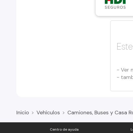
Este
- Ver 
- tam
Inicio
Vehículos
Camiones, Buses y Casa R
Centro de ayuda
L