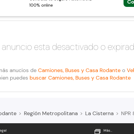
Co
100% online
 anuncio esta desactivado o expira
más anucios de
Camiones, Buses y Casa Rodante
o
Ve
bien puedes
buscar Camiones, Buses y Casa Rodante
odante
Región Metropolitana
La Cisterna
NPR 
egal
Más...