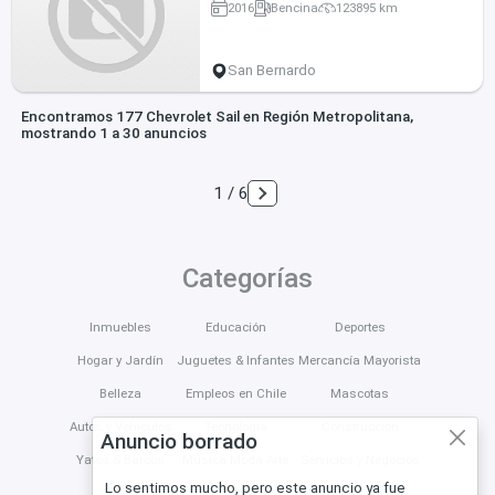
2016
Bencina
123895 km
San Bernardo
Encontramos 177 Chevrolet Sail en Región Metropolitana,
mostrando 1 a 30 anuncios
1 / 6
Categorías
Inmuebles
Educación
Deportes
Hogar y Jardín
Juguetes & Infantes
Mercancía Mayorista
Belleza
Empleos en Chile
Mascotas
Autos y Vehículos
Tecnología
Construcción
Anuncio borrado
Yates & Barcos
Música Moda Arte
Servicios y Negocios
Lo sentimos mucho, pero este anuncio ya fue