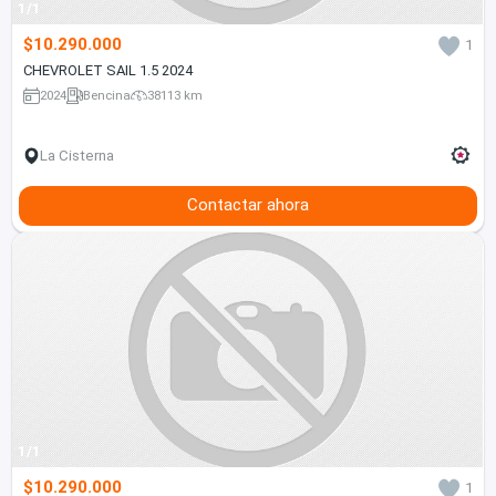
1/1
$10.290.000
1
CHEVROLET SAIL 1.5 2024
2024
Bencina
38113 km
La Cisterna
Contactar ahora
1/1
$10.290.000
1