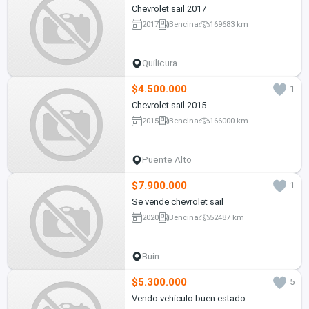
Chevrolet sail 2017
2017
Bencina
169683 km
Quilicura
$4.500.000
1
Chevrolet sail 2015
2015
Bencina
166000 km
Puente Alto
$7.900.000
1
Se vende chevrolet sail
2020
Bencina
52487 km
Buin
$5.300.000
5
Vendo vehículo buen estado