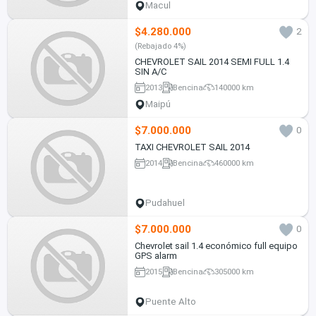
Macul
$4.280.000
2
(Rebajado 4%)
CHEVROLET SAIL 2014 SEMI FULL 1.4
SIN A/C
2013
Bencina
140000 km
Maipú
$7.000.000
0
TAXI CHEVROLET SAIL 2014
2014
Bencina
460000 km
Pudahuel
$7.000.000
0
Chevrolet sail 1.4 económico full equipo
GPS alarm
2015
Bencina
305000 km
Puente Alto