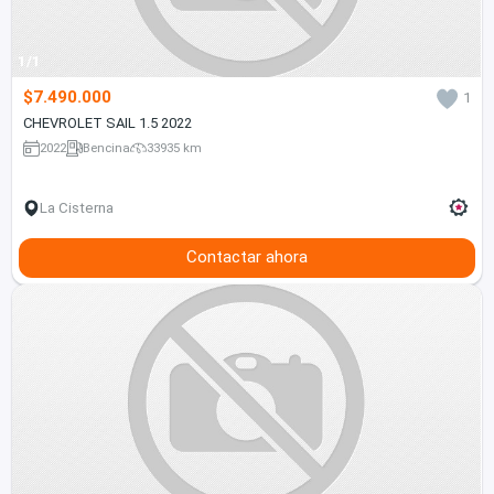
1/1
$7.490.000
1
CHEVROLET SAIL 1.5 2022
2022
Bencina
33935 km
La Cisterna
Contactar ahora