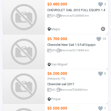
$3.480.000
3
CHEVROLET SAIL 2012 FULL EQUIPO 1.4
2012
Bencina
200000 km
Maipú
$5.700.000
15
Chevrolet New Sail 1.5 Full Equipo
2016
Bencina
118000 km
San Miguel
$6.200.000
0
(Rebajado 7%)
Chevrolet sail 2017
2017
Bencina
83000 km
Pirque
$5.500.000
1