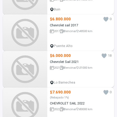
Buin
$6.800.000
0
Chevrolet sail 2017
2017
Bencina
48500 km
Puente Alto
$6.000.000
18
Chevrolet Sail 2021
2021
Bencina
31000 km
Lo Barnechea
$7.690.000
0
(Rebajado 1%)
CHEVROLET SAIL 2022
2022
Bencina
80000 km