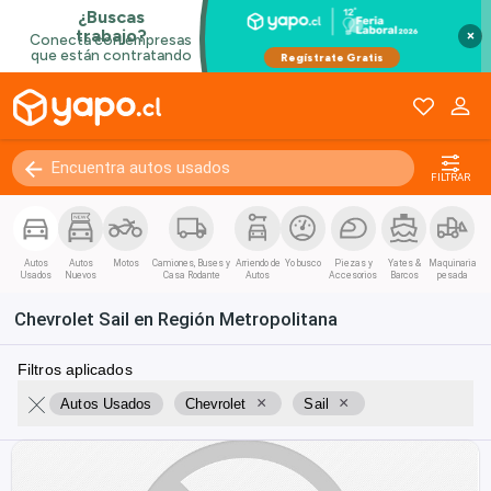
×
FILTRAR
Autos
Autos
Motos
Camiones, Buses y
Arriendo de
Yo busco
Piezas y
Yates &
Maquinaria
Usados
Nuevos
Casa Rodante
Autos
Accesorios
Barcos
pesada
Chevrolet Sail en Región Metropolitana
Filtros aplicados
×
×
Autos Usados
Chevrolet
Sail