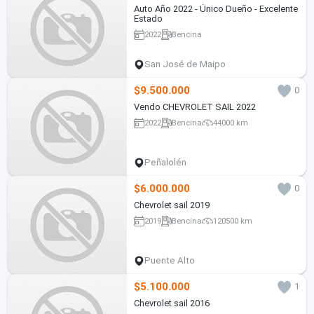
Auto Año 2022 - Único Dueño - Excelente
Estado
2022
Bencina
San José de Maipo
$9.500.000
0
Vendo CHEVROLET SAIL 2022
2022
Bencina
44000 km
Peñalolén
$6.000.000
0
Chevrolet sail 2019
2019
Bencina
120500 km
Puente Alto
$5.100.000
1
Chevrolet sail 2016