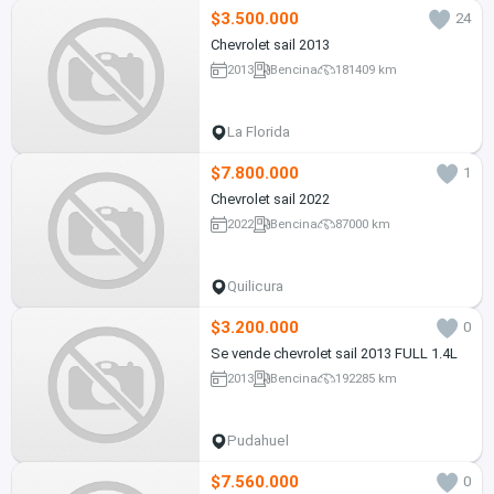
$3.500.000
24
Chevrolet sail 2013
2013
Bencina
181409 km
La Florida
$7.800.000
1
Chevrolet sail 2022
2022
Bencina
87000 km
Quilicura
$3.200.000
0
Se vende chevrolet sail 2013 FULL 1.4L
2013
Bencina
192285 km
Pudahuel
$7.560.000
0