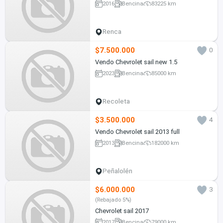
2016
Bencina
83225 km
Renca
$7.500.000
0
Vendo Chevrolet sail new 1.5
2023
Bencina
85000 km
Recoleta
$3.500.000
4
Vendo Chevrolet sail 2013 full
2013
Bencina
182000 km
Peñalolén
$6.000.000
3
(Rebajado 5%)
Chevrolet sail 2017
2017
Bencina
79000 km