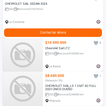
CHEVROLET SAIL SEDÁN 2024
2024
Bencina
16218 km
La Cisterna
Contactar ahora
$10.490.000
0
Chevrolet Sail LTZ
2024
Bencina
35000 km
La Reina
$8.680.000
1
(Rebajado 3%)
CHEVROLET SAIL LS 1.5 MT AC FULL
2023 ÚNICO DUEÑO
2023
Bencina
46000 km
Vitacura