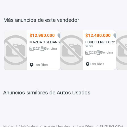
Más anuncios de este vendedor
$12.980.000
$12.480.000
1
0
MAZDA 3 SEDAN 2021
FORD TERRITORY
2023
2021
Bencina
2023
Bencina
164612 km
51000 km
Los Ríos
Los Ríos
Anuncios similares de Autos Usados