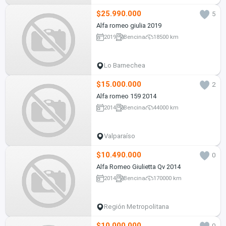
$25.990.000
5
Alfa romeo giulia 2019
2019
Bencina
18500 km
Lo Barnechea
$15.000.000
2
Alfa romeo 159 2014
2014
Bencina
44000 km
Valparaíso
$10.490.000
0
Alfa Romeo Giulietta Qv 2014
2014
Bencina
170000 km
Región Metropolitana
$10.000.000
0