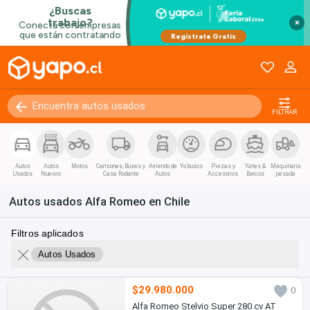
×
FILTRAR
Autos
Autos
Motos
Camiones, Buses y
Arriendo de
Yo busco
Piezas y
Yates &
Maquinaria
Usados
Nuevos
Casa Rodante
Autos
Accesorios
Barcos
pesada
Autos usados Alfa Romeo en Chile
Filtros aplicados
Autos Usados
$29.980.000
0
Alfa Romeo Stelvio Super 280 cv AT