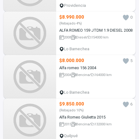
Providencia
$8.990.000
0
(Rebajado 4%)
ALFA ROMEO 159 JTDM 1.9 DIESEL 2008
2008
Diesel
154000 km
Lo Barnechea
$8.000.000
5
Alfa romeo 156 2004
2004
Bencina
164000 km
Lo Barnechea
$9.850.000
6
(Rebajado 10%)
Alfa Romeo Giulietta 2015
2015
Bencina
132000 km
Quilpué