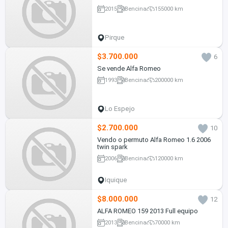
2015
Bencina
155000 km
Pirque
$3.700.000
6
Se vende Alfa Romeo
1993
Bencina
200000 km
Lo Espejo
$2.700.000
10
Vendo o permuto Alfa Romeo 1.6 2006
twin spark
2006
Bencina
120000 km
Iquique
$8.000.000
12
ALFA ROMEO 159 2013 Full equipo
2013
Bencina
70000 km