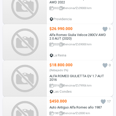
AWD 2022
2022
Bencina
39000 km
Providencia
$26.990.000
1
Alfa Romeo Giulia Veloce 280CV AWD
2.0 AUT (2020)
2020
Bencina
59000 km
La Reina
$18.800.000
0
(Rebajado 5%)
ALFA ROMEO GIULIETTA QV 1.7 AUT
2016
2016
Bencina
79956 km
Las Condes
$450.000
17
Auto Antiguo Alfa Romeo año 1987
1987
Bencina
2000 km