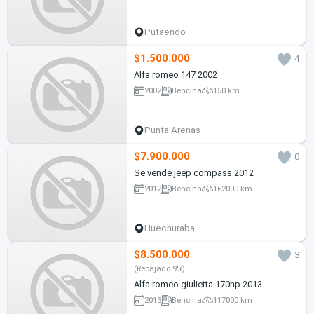
Putaendo
$1.500.000
4
Alfa romeo 147 2002
2002
Bencina
150 km
Punta Arenas
$7.900.000
0
Se vende jeep compass 2012
2012
Bencina
162000 km
Huechuraba
$8.500.000
3
(Rebajado 9%)
Alfa romeo giulietta 170hp 2013
2013
Bencina
117000 km