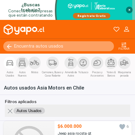
×
FILTRAR
Autos
Autos
Motos
Camiones, Buses y
Arriendo de
Yo busco
Piezas y
Yates &
Maquinaria
Usados
Nuevos
Casa Rodante
Autos
Accesorios
Barcos
pesada
Autos usados Asia Motors en Chile
Filtros aplicados
Autos Usados
$6.000.000
6
Jeep asia rocsta gt