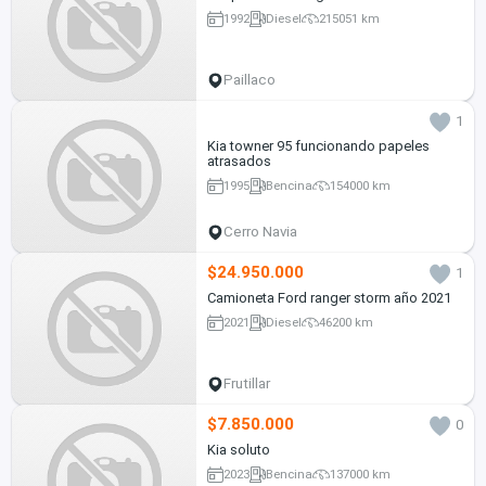
1992
Diesel
215051 km
Paillaco
1
Kia towner 95 funcionando papeles
atrasados
1995
Bencina
154000 km
Cerro Navia
$24.950.000
1
Camioneta Ford ranger storm año 2021
2021
Diesel
46200 km
Frutillar
$7.850.000
0
Kia soluto
2023
Bencina
137000 km