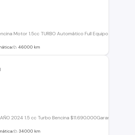
na Motor 1.5cc TURBO Automático Full Equipo Botón encendido 
mática
46000 km
 2024 1.5 cc Turbo Bencina $11.690.000Garantia en la marc
mática
34000 km