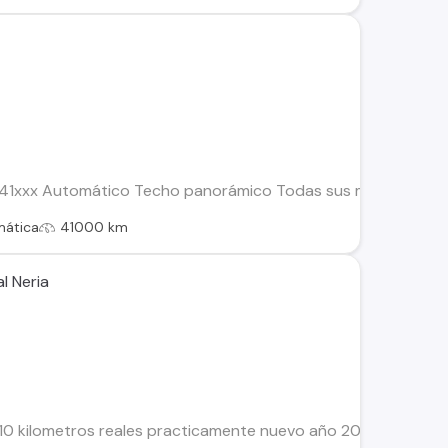
 41xxx Automático Techo panorámico Todas sus mantenciones al
mática
41000 km
l Neria
10 kilometros reales practicamente nuevo año 2021 se pasa 