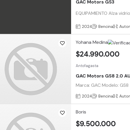
GAC Motors GS3
EQUIPAMIENTO Alza vidrio,
2024
Bencina
Auto
Yohana Medina
$24.990.000
Antofagasta
GAC Motors GS8 2.0 A
Marca: GAC Modelo: GS8 2
2024
Bencina
Auto
Boris
$9.500.000