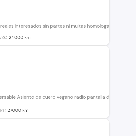
ar reales interesados sin partes ni multas homologada julio 20
al
24000 km
nversable Asiento de cuero vegano radio pantalla de 10 pulgad
l
27000 km