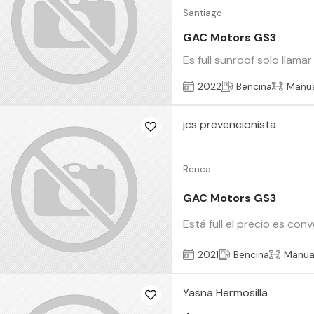
Santiago
GAC Motors GS3
Es full sunroof solo llam
2022
Bencina
Manu
jcs prevencionista
Renca
GAC Motors GS3
Está full el precio es co
2021
Bencina
Manua
Yasna Hermosilla