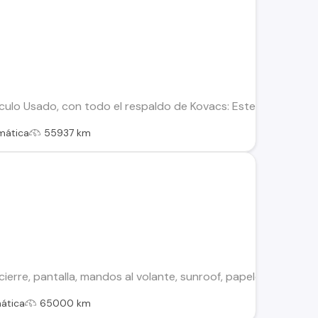
ulo Usado, con todo el respaldo de Kovacs: Este vehículo ha 
mática
55937 km
cierre, pantalla, mandos al volante, sunroof, papeles 4024 al 
ática
65000 km