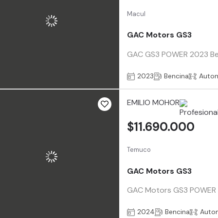
Macul
GAC Motors GS3
GAC GS3 POWER 2023 Benci
2023
Bencina
Auto
EMILIO MOHOR
$11.690.000
Temuco
GAC Motors GS3
GAC Motors GS3 POWER AÑO
2024
Bencina
Auto