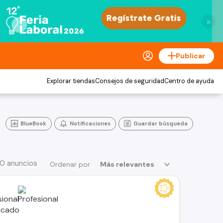
×
Publicar
Explorar tiendas
Consejos de seguridad
Centro de ayuda
BlueBook
Notificaciones
Guardar búsqueda
0 anuncios
Ordenar por
Más relevantes