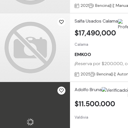
2021
Bencina
Manua
Salfa Usados Calama
$17,490,000
Calama
EMKOO
¡Reserva por $200.000, c
2025
Bencina
Auto
Adolfo Bruna
$11.500.000
Valdivia