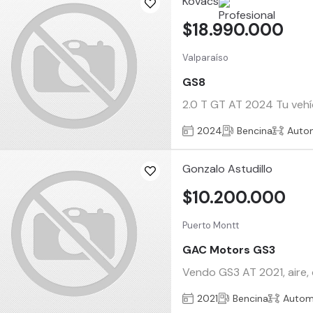
Kovacs
$18.990.000
Valparaíso
GS8
2.0 T GT AT 2024 Tu vehíc
2024
Bencina
Auto
Gonzalo Astudillo
$10.200.000
Puerto Montt
GAC Motors GS3
Vendo GS3 AT 2021, aire, 
2021
Bencina
Autom