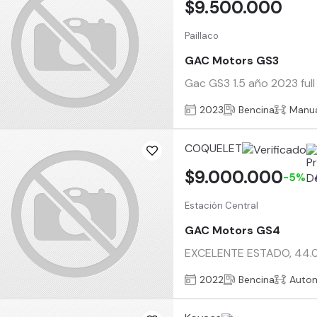
$9.500.000
Paillaco
GAC Motors GS3
Gac GS3 1.5 año 2023 full
2023
Bencina
Manu
COQUELET
$9.000.000
-5%
Estación Central
GAC Motors GS4
EXCELENTE ESTADO, 44.0
2022
Bencina
Auto