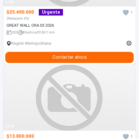
1/20
$25.490.000
Urgente
1
(Rebajado 2%)
GREAT WALL ORA 03 2026
2026
Eléctrico
3611 km
Región Metropolitana
Contactar ahora
1/19
$13.800.000
1