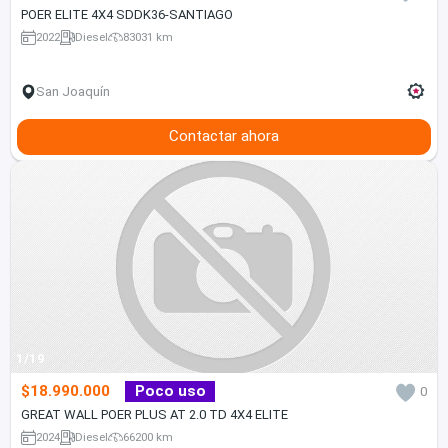
POER ELITE 4X4 SDDK36-SANTIAGO
2022
Diesel
83031 km
San Joaquín
Contactar ahora
1/19
$18.990.000
Poco uso
0
GREAT WALL POER PLUS AT 2.0 TD 4X4 ELITE
2024
Diesel
66200 km