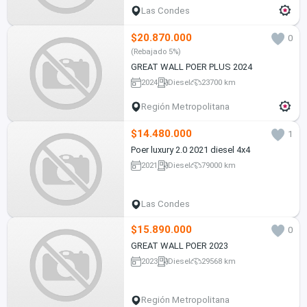
Las Condes
$20.870.000
0
(Rebajado 5%)
GREAT WALL POER PLUS 2024
2024
Diesel
23700 km
Región Metropolitana
$14.480.000
1
Poer luxury 2.0 2021 diesel 4x4
2021
Diesel
79000 km
Las Condes
$15.890.000
0
GREAT WALL POER 2023
2023
Diesel
29568 km
Región Metropolitana