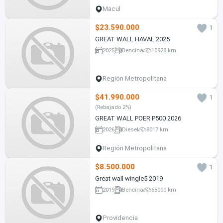
Macul
$23.590.000
1
GREAT WALL HAVAL 2025
2025
Bencina
10928 km
Región Metropolitana
$41.990.000
1
(Rebajado 2%)
GREAT WALL POER P500 2026
2026
Diesel
8017 km
Región Metropolitana
$8.500.000
1
Great wall wingle5 2019
2019
Bencina
65000 km
Providencia