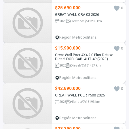
$25.690.000
0
GREAT WALL ORA 03 2026
2026
Eléctrico
11205 km
Región Metropolitana
$15.900.000
0
Great Wall Poer 4X4 2.0 Plus Deluxe
Diesel DOB. CAB. AUT 4P (2023)
2023
Diesel
181427 km
Región Metropolitana
$42.890.000
0
GREAT WALL POER P500 2026
2026
Híbrido
13193 km
Región Metropolitana
$23.390.000
1