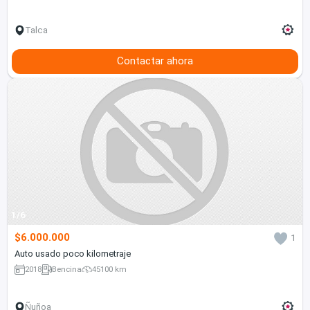
Talca
Contactar ahora
1/6
$6.000.000
1
Auto usado poco kilometraje
2018
Bencina
45100 km
Ñuñoa