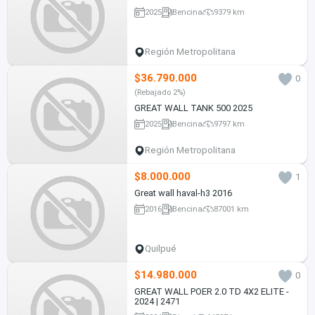
2025
Bencina
9379 km
Región Metropolitana
$36.790.000
0
(Rebajado 2%)
GREAT WALL TANK 500 2025
2025
Bencina
9797 km
Región Metropolitana
$8.000.000
1
Great wall haval-h3 2016
2016
Bencina
87001 km
Quilpué
$14.980.000
0
GREAT WALL POER 2.0 TD 4X2 ELITE -
2024 | 2471