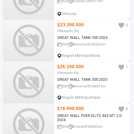
2024
Diesel
64597 km
Vitacura
$23.390.000
2
(Rebajado 2%)
GREAT WALL TANK 300 2024
2024
Bencina
34322 km
Región Metropolitana
$26.290.000
1
(Rebajado 4%)
GREAT WALL TANK 300 2025
2025
Bencina
16653 km
Región Metropolitana
$16.990.000
0
GREAT WALL POER ELITE 4X2 MT 2.0
2024
2024
Diesel
58500 km