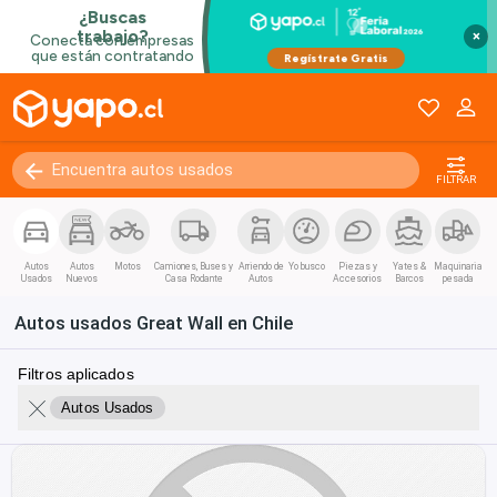
×
FILTRAR
Autos
Autos
Motos
Camiones, Buses y
Arriendo de
Yo busco
Piezas y
Yates &
Maquinaria
Usados
Nuevos
Casa Rodante
Autos
Accesorios
Barcos
pesada
Autos usados Great Wall en Chile
Filtros aplicados
Autos Usados