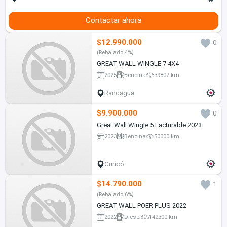
Contactar ahora
$12.990.000
0
(Rebajado 4%)
GREAT WALL WINGLE 7 4X4
2025
Bencina
39807 km
Rancagua
$9.900.000
0
Great Wall Wingle 5 Facturable 2023
2023
Bencina
50000 km
Curicó
$14.790.000
1
(Rebajado 6%)
GREAT WALL POER PLUS 2022
2022
Diesel
142300 km