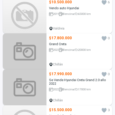
$10.500.000
6
Vendo auto Hyundai
2019
Bencina
65000 km
Valdivia
$17.800.000
0
Grand Creta
2023
Bencina
20000 km
Chillán
$17.990.000
0
Se Vende Hyundai Creta Grand 2.0 año
2022
2022
Bencina
17000 km
Chillán
$15.500.000
3