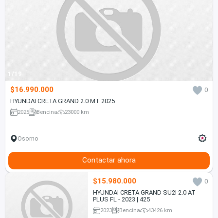
1/19
$16.990.000
0
HYUNDAI CRETA GRAND 2.0 MT 2025
2025
Bencina
23000 km
Osorno
Contactar ahora
$15.980.000
0
HYUNDAI CRETA GRAND SU2I 2.0 AT
PLUS FL - 2023 | 425
2023
Bencina
43426 km