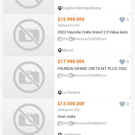
Región Metropolitana
$15.990.000
0
(Rebajado 6%)
2022 Hyundai Creta Grand 2.0 Value Auto
2022
Bencina
82500 km
Macul
$17.990.000
0
HYUNDAI GRAND CRETA MT PLUS 2022
2022
Bencina
45000 km
La Serena
$13.500.000
0
(Rebajado 8%)
Gran creta
2023
Bencina
40000 km
La Pintana