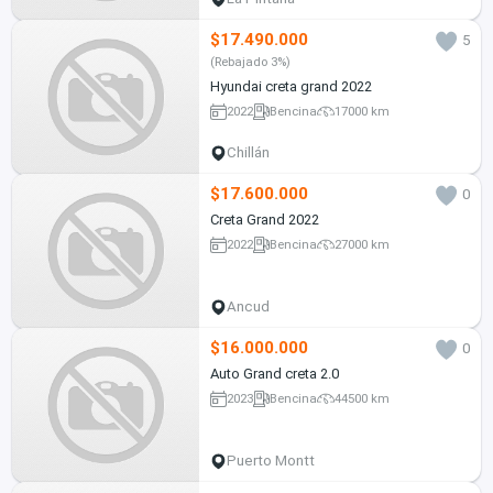
$17.490.000
5
(Rebajado 3%)
Hyundai creta grand 2022
2022
Bencina
17000 km
Chillán
$17.600.000
0
Creta Grand 2022
2022
Bencina
27000 km
Ancud
$16.000.000
0
Auto Grand creta 2.0
2023
Bencina
44500 km
Puerto Montt