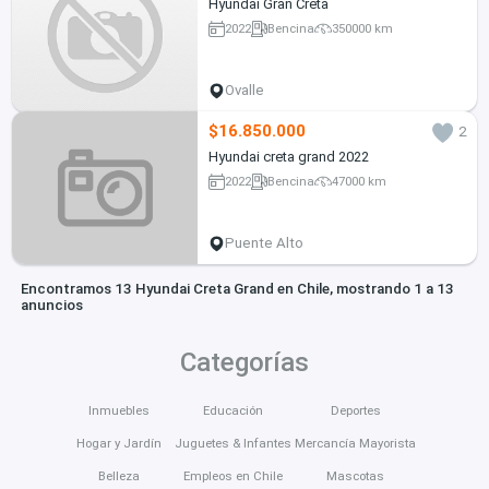
Hyundai Gran Creta
2022
Bencina
350000 km
Ovalle
$16.850.000
2
Hyundai creta grand 2022
2022
Bencina
47000 km
Puente Alto
Encontramos 13 Hyundai Creta Grand en Chile, mostrando 1 a 13
anuncios
Categorías
Inmuebles
Educación
Deportes
Hogar y Jardín
Juguetes & Infantes
Mercancía Mayorista
Belleza
Empleos en Chile
Mascotas