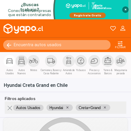
×
FILTRAR
Autos
Autos
Motos
Camiones, Buses y
Arriendo de
Yo busco
Piezas y
Yates &
Maquinaria
Usados
Nuevos
Casa Rodante
Autos
Accesorios
Barcos
pesada
Hyundai Creta Grand en Chile
Filtros aplicados
×
×
Autos Usados
Hyundai
Creta+Grand