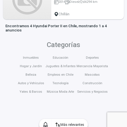
2014
Diesel
66294 km
profesional y equipo frigorífico
operativo.
Chillán
Encontramos 4 Hyundai Porter II en Chile, mostrando 1 a 4
anuncios
Categorías
Inmuebles
Educación
Deportes
Hogar y Jardín
Juguetes & Infantes
Mercancía Mayorista
Belleza
Empleos en Chile
Mascotas
Autos y Vehículos
Tecnología
Construcción
Yates & Barcos
Música Moda Arte
Servicios y Negocios
Más relevantes