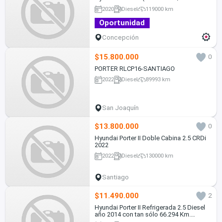
2020
Diesel
119000 km
Oportunidad
Concepción
$15.800.000
0
PORTER RLCP16-SANTIAGO
2022
Diesel
89993 km
San Joaquín
$13.800.000
0
Hyundai Porter II Doble Cabina 2.5 CRDi
2022
2022
Diesel
130000 km
Santiago
$11.490.000
2
Hyundai Porter II Refrigerada 2.5 Diesel
año 2014 con tan sólo 66.294 Km.
Equipada con caja refrigerada