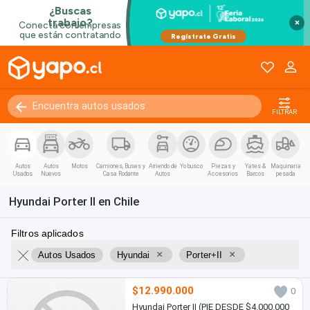
×
FILTRAR
Autos
Autos
Motos
Camiones, Buses y
Arriendo de
Yo busco
Piezas y
Yates &
Maquinaria
Usados
Nuevos
Casa Rodante
Autos
Accesorios
Barcos
pesada
Hyundai Porter II en Chile
Filtros aplicados
×
×
Autos Usados
Hyundai
Porter+II
$12.990.000
0
Hyundai Porter II (PIE DESDE $4.000.000