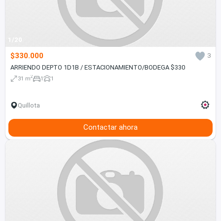
1/20
$330.000
3
ARRIENDO DEPTO 1D1B / ESTACIONAMIENTO/BODEGA $330
2
31 m
1
1
Quillota
Contactar ahora