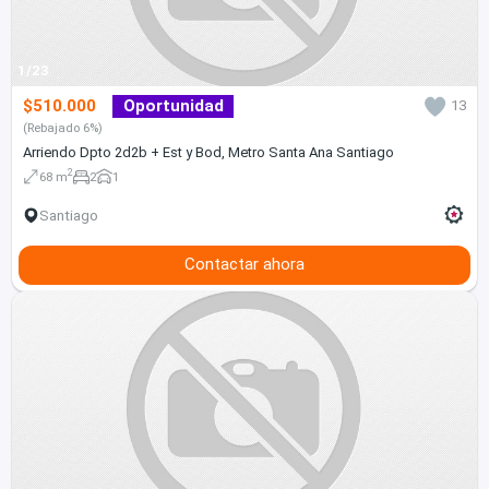
1/23
$510.000
Oportunidad
13
(Rebajado 6%)
Arriendo Dpto 2d2b + Est y Bod, Metro Santa Ana Santiago
2
68 m
2
1
Santiago
Contactar ahora