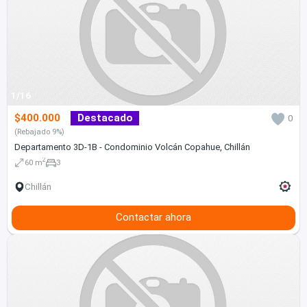
1/16
$400.000
Destacado
0
(Rebajado 9%)
Departamento 3D-1B - Condominio Volcán Copahue, Chillán
2
60 m
3
Chillán
Contactar ahora