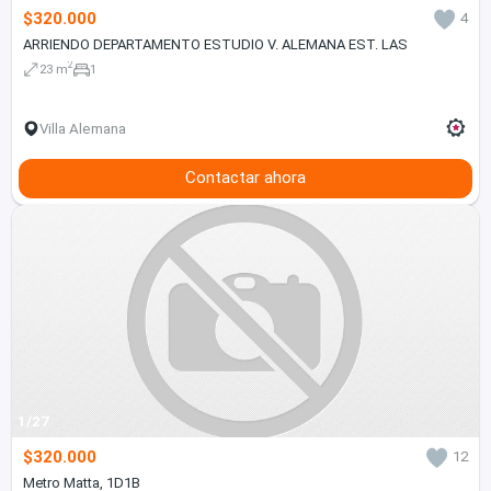
$320.000
4
ARRIENDO DEPARTAMENTO ESTUDIO V. ALEMANA EST. LAS
2
23 m
1
Villa Alemana
Contactar ahora
1/27
$320.000
12
Metro Matta, 1D1B