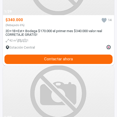
1/29
$340.000
14
(Rebajado 6%)
2D+1B+Est+ Bodega $170.000 el primer mes $340.000 valor real
CORRETAJE GRATIS!
2
42 m
2
1
Estación Central
Contactar ahora