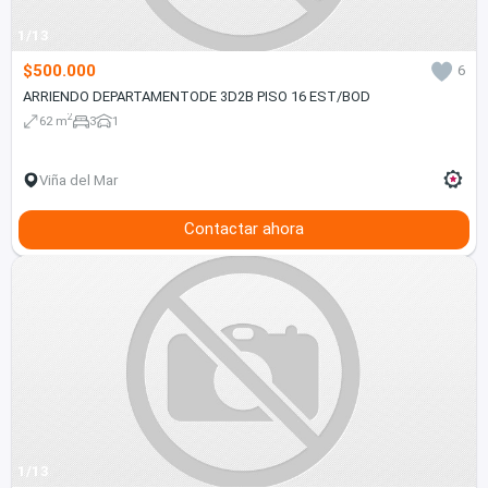
1/13
$500.000
6
ARRIENDO DEPARTAMENTODE 3D2B PISO 16 EST/BOD
2
62 m
3
1
Viña del Mar
Contactar ahora
1/13