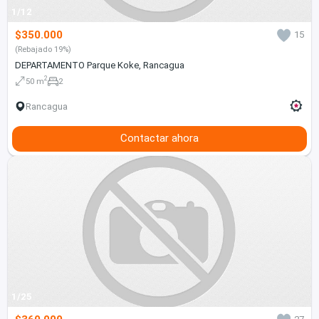
1/12
$350.000
15
(Rebajado 19%)
DEPARTAMENTO Parque Koke, Rancagua
2
50 m
2
Rancagua
Contactar ahora
1/25