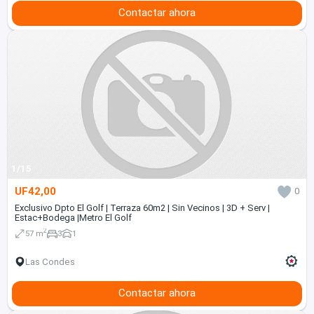
Contactar ahora
1/15
UF42,00
0
Exclusivo Dpto El Golf | Terraza 60m2 | Sin Vecinos | 3D + Serv |
Estac+Bodega |Metro El Golf
2
57 m
3
1
Las Condes
Contactar ahora