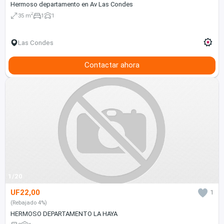
Hermoso departamento en Av Las Condes
2
35 m
1
1
Las Condes
Contactar ahora
1/20
UF22,00
1
(Rebajado 4%)
HERMOSO DEPARTAMENTO LA HAYA