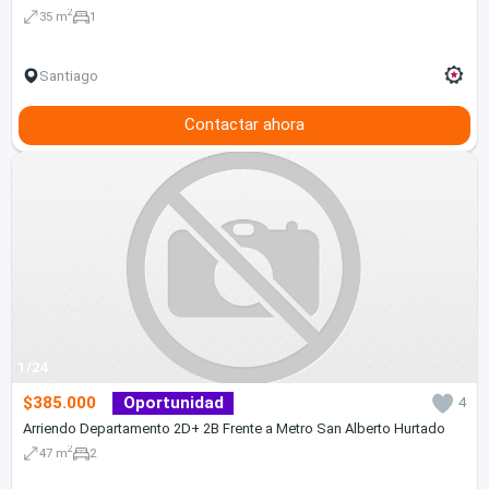
2
35 m
1
Santiago
Contactar ahora
1/24
$385.000
Oportunidad
4
Arriendo Departamento 2D+ 2B Frente a Metro San Alberto Hurtado
2
47 m
2