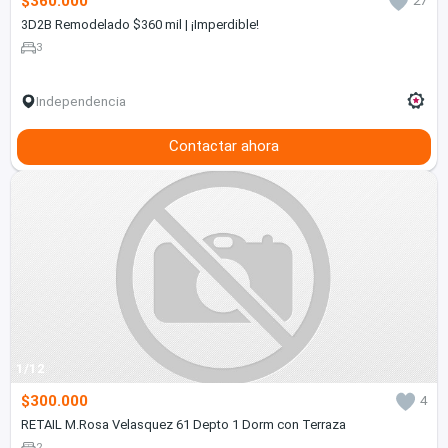
$360.000
27
3D2B Remodelado $360 mil | ¡Imperdible!
3
Independencia
Contactar ahora
1/12
$300.000
4
RETAIL M.Rosa Velasquez 61 Depto 1 Dorm con Terraza
2