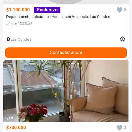
1/20
$1.100.000
Exclusivo
3
Departamento ubicado en Hamlet con Vespucio. Las Condes.
2
75 m
2
1
Las Condes
Contactar ahora
1/19
$730.000
0