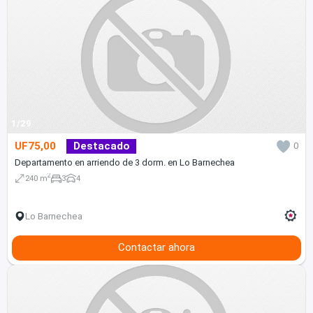
1/29
UF75,00
Destacado
0
Departamento en arriendo de 3 dorm. en Lo Barnechea
2
240 m
3
4
Lo Barnechea
Contactar ahora