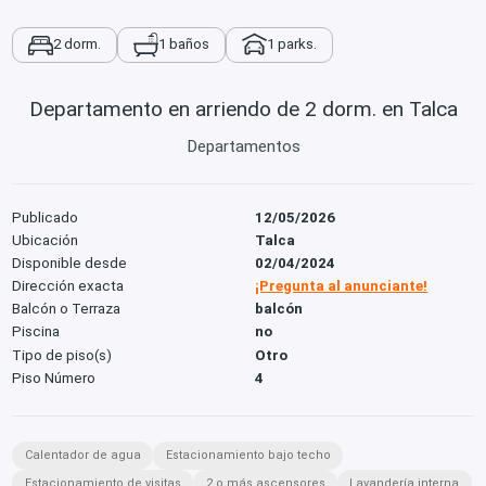
2 dorm.
1 baños
1 parks.
Departamento en arriendo de 2 dorm. en Talca
Departamentos
Publicado
12/05/2026
Ubicación
Talca
Disponible desde
02/04/2024
Dirección exacta
¡Pregunta al anunciante!
Balcón o Terraza
balcón
Piscina
no
Tipo de piso(s)
Otro
Piso Número
4
Calentador de agua
Estacionamiento bajo techo
Estacionamiento de visitas
2 o más ascensores
Lavandería interna