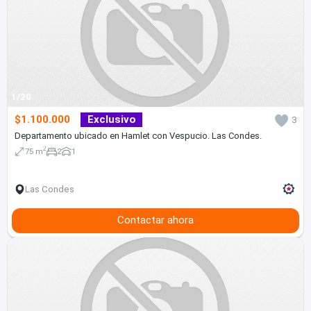
1/20
$1.100.000
Exclusivo
3
Departamento ubicado en Hamlet con Vespucio. Las Condes.
2
75 m
2
1
Las Condes
Contactar ahora