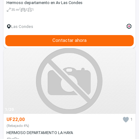
Hermoso departamento en Av Las Condes
2
35 m
1
1
Las Condes
Contactar ahora
1/20
UF22,00
1
(Rebajado 4%)
HERMOSO DEPARTAMENTO LA HAYA