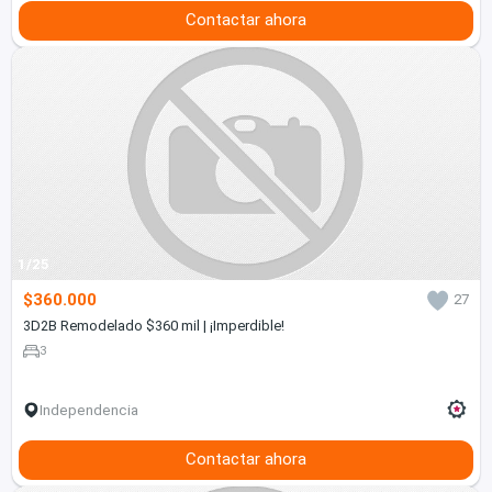
Contactar ahora
1/25
$360.000
27
3D2B Remodelado $360 mil | ¡Imperdible!
3
Independencia
Contactar ahora