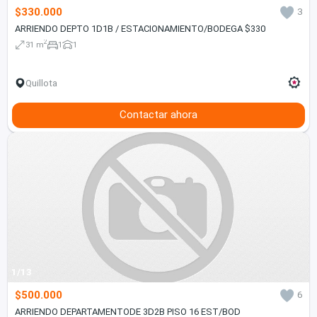
$330.000
3
ARRIENDO DEPTO 1D1B / ESTACIONAMIENTO/BODEGA $330
2
31 m
1
1
Quillota
Contactar ahora
1/13
$500.000
6
ARRIENDO DEPARTAMENTODE 3D2B PISO 16 EST/BOD