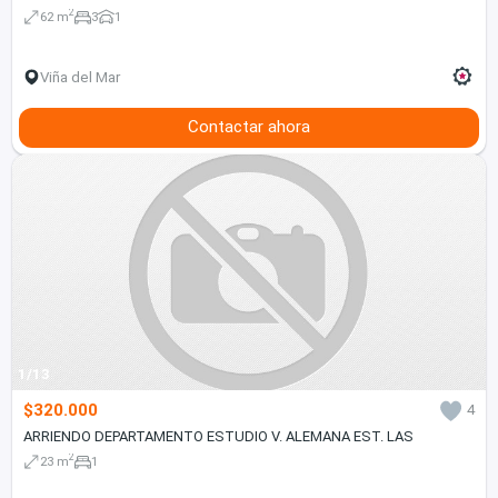
2
62 m
3
1
Viña del Mar
Contactar ahora
1/13
$320.000
4
ARRIENDO DEPARTAMENTO ESTUDIO V. ALEMANA EST. LAS
2
23 m
1