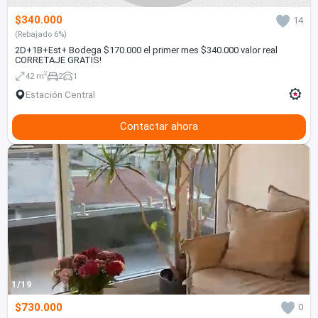
$340.000
14
(Rebajado 6%)
2D+1B+Est+ Bodega $170.000 el primer mes $340.000 valor real
CORRETAJE GRATIS!
2
42 m
2
1
Estación Central
Contactar ahora
1/19
$730.000
0