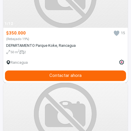
1/12
$350.000
15
(Rebajado 19%)
DEPARTAMENTO Parque Koke, Rancagua
2
50 m
2
Rancagua
Contactar ahora