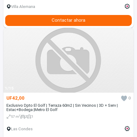
Villa Alemana
Contactar ahora
1/15
UF42,00
0
Exclusivo Dpto El Golf | Terraza 60m2 | Sin Vecinos | 3D + Serv |
Estac+Bodega |Metro El Golf
2
57 m
3
1
Las Condes