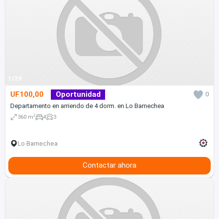
1/29
UF100,00
Oportunidad
0
Departamento en arriendo de 4 dorm. en Lo Barnechea
2
360 m
4
3
Lo Barnechea
Contactar ahora