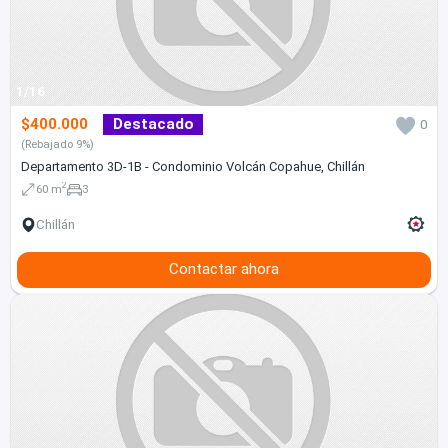
1/16
$400.000
Destacado
0
(Rebajado 9%)
Departamento 3D-1B - Condominio Volcán Copahue, Chillán
2
60 m
3
Chillán
Contactar ahora