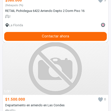
$580.000
3
(Rebajado 3%)
RETAIL Pichidegua 6422 Arriendo Depto 2 Dorm Piso 16
2
La Florida
Contactar ahora
1/31
$1.500.000
0
Departamento en arriendo en Las Condes
3
1