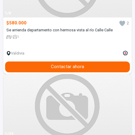
1/8
$580.000
2
Se arrienda departamento con hermosa vista al río Calle Calle
1
1
Valdivia
Contactar ahora
1/29