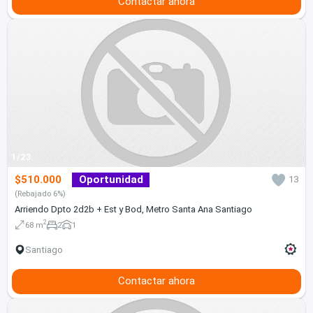
Contactar ahora
1/23
$510.000
Oportunidad
13
(Rebajado 6%)
Arriendo Dpto 2d2b + Est y Bod, Metro Santa Ana Santiago
2
68 m
2
1
Santiago
Contactar ahora