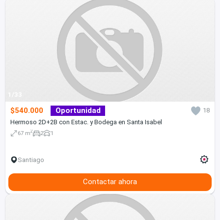
1/33
$540.000
Oportunidad
18
Hermoso 2D+2B con Estac. y Bodega en Santa Isabel
2
67 m
2
1
Santiago
Contactar ahora