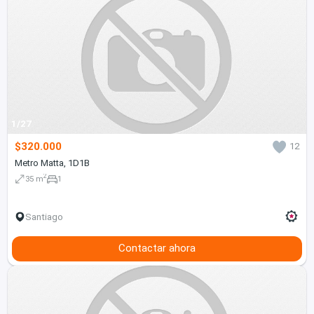
1/27
$320.000
12
Metro Matta, 1D1B
2
35 m
1
Santiago
Contactar ahora