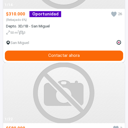
1/14
$310.000
Oportunidad
26
(Rebajado 6%)
Depto. 3D/1B - San Miguel
2
50 m
3
San Miguel
Contactar ahora
1/22