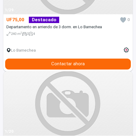
1/29
UF75,00
Destacado
0
Departamento en arriendo de 3 dorm. en Lo Barnechea
2
240 m
3
4
Lo Barnechea
Contactar ahora
1/20