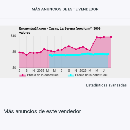
MÁS ANUNCIOS DE ESTE VENDEDOR
Encuentra24.com - Casas, La Serena (precio/m²) 3009
valores
$10
$5
$0
J
S
N
2025
M
M
J
S
N
2026
M
M
J
Precio de la construcci…
Precio de la construcci…
Estadísticas avanzadas
Más anuncios de este vendedor