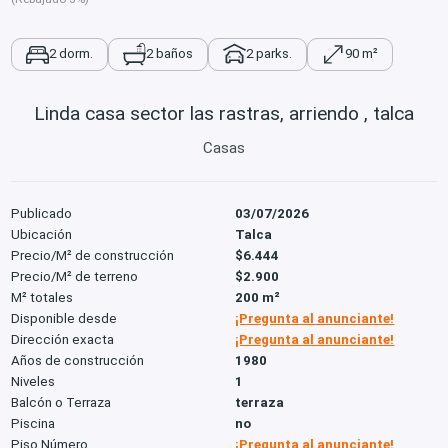
2 dorm.
2 baños
2 parks.
90 m²
Linda casa sector las rastras, arriendo , talca
Casas
Publicado
03/07/2026
Ubicación
Talca
Precio/M² de construcción
$6.444
Precio/M² de terreno
$2.900
M² totales
200 m²
Disponible desde
¡Pregunta al anunciante!
Dirección exacta
¡Pregunta al anunciante!
Años de construcción
1980
Niveles
1
Balcón o Terraza
terraza
Piscina
no
Piso Número
¡Pregunta al anunciante!