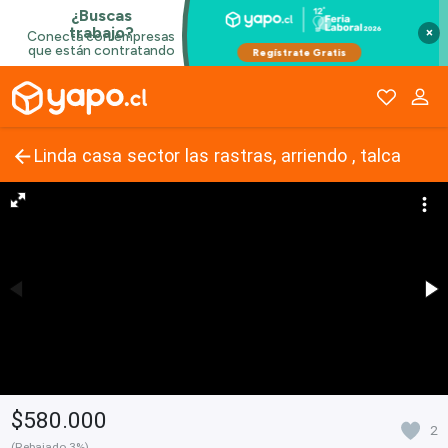
×
Linda casa sector las rastras, arriendo , talca
$580.000
2
(Rebajado 3%)