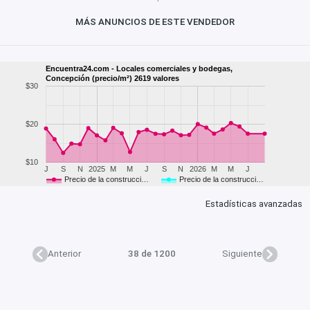
MÁS ANUNCIOS DE ESTE VENDEDOR
Encuentra24.com - Locales comerciales y bodegas,
Concepción (precio/m²) 2619 valores
$30
$20
$10
J
S
N
2025
M
M
J
S
N
2026
M
M
J
Precio de la construcci…
Precio de la construcci…
Estadísticas avanzadas
Anterior
38 de 1200
Siguiente