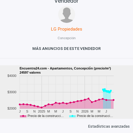
Vendedor
LG Propiedades
Concepción
MÁS ANUNCIOS DE ESTE VENDEDOR
Encuentra24.com - Apartamentos, Concepción (precio/m²)
24597 valores
$4000
$3000
$2000
J
S
N
2025
M
M
J
S
N
2026
M
M
J
Precio de la construcci…
Precio de la construcci…
Estadísticas avanzadas