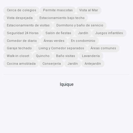
Cerca de colegios
Permite mascotas
Vista al Mar
Vista despejada
Estacionamiento bajo techo
Estacionamiento de visitas
Dormitorio y baño de servicio
Seguridad 24 Horas
Salón de fiestas
Jardín
Juegos infantiles
Comedor de diario
Áreas verdes
En condominio
Garaje techado
Living y Comedor separados
Áreas comunes
Walk-in closet
Quincho
Baño visitas
Lavandería
Cocina amoblada
Conserjería
Jardín
Antejardín
Iquique