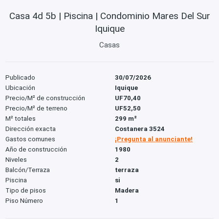
Casa 4d 5b | Piscina | Condominio Mares Del Sur
Iquique
Casas
Publicado
30/07/2026
Ubicación
Iquique
Precio/M² de construcción
UF70,40
Precio/M² de terreno
UF52,50
M² totales
299 m²
Dirección exacta
Costanera 3524
Gastos comunes
¡Pregunta al anunciante!
Año de construcción
1980
Niveles
2
Balcón/Terraza
terraza
Piscina
si
Tipo de pisos
Madera
Piso Número
1