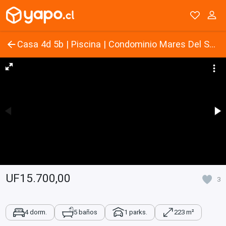
Casa 4d 5b | Piscina | Condominio Mares Del Sur Iquique
UF15.700,00
3
4 dorm.
5 baños
1 parks.
223 m²