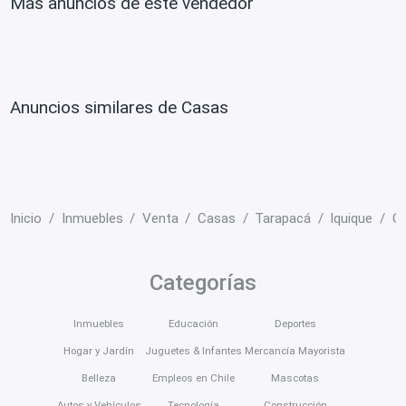
Más anuncios de este vendedor
Anuncios similares de Casas
Inicio
Inmuebles
Venta
Casas
Tarapacá
Iquique
Ca
Categorías
Inmuebles
Educación
Deportes
Hogar y Jardín
Juguetes & Infantes
Mercancía Mayorista
Belleza
Empleos en Chile
Mascotas
Autos y Vehículos
Tecnología
Construcción