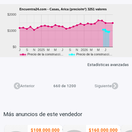
Encuentra24.com - Casas, Arica (precio/m²) 3251 valores
$2000
$1000
$0
J
S
N
2025
M
M
J
S
N
2026
M
M
J
Precio de la construcci…
Precio de la construcci…
Estadísticas avanzadas
Anterior
660 de 1200
Siguiente
Más anuncios de este vendedor
$108.000.000
$160.000.000
8
2