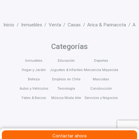
Inicio
Inmuebles
Venta
Casas
Arica & Parinacota
Ari
Categorías
Inmuebles
Educación
Deportes
Hogar y Jardín
Juguetes & Infantes
Mercancía Mayorista
Belleza
Empleos en Chile
Mascotas
Autos y Vehículos
Tecnología
Construcción
Yates & Barcos
Música Moda Arte
Servicios y Negocios
Contactar ahora