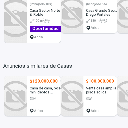
(Rebajado 10%)
(Rebajado 6%)
Casa Sector Norte Calle
Casa Grande Sector
El Roble
Diego Portales
2
2
100 m
4
180 m
9
Arica
Oportunidad
Arica
Anuncios similares de Casas
$120.000.000
$100.000.000
9
1
Casa de casa, posee 4
Venta casa amplia 3
mini deptos.
pisos solida
independientes
4
4
Arica
Arica