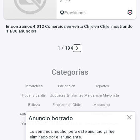
Providencia
Encontramos 4.012 Comercios en venta Chile en Chile, mostrando
1 a 30 anuncios
1 / 134
Categorías
Inmuebles
Educación
Deportes
Hogar y Jardín
Juguetes & Infantes
Mercancía Mayorista
Belleza
Empleos en Chile
Mascotas
Autos y Vehículos
Tecnología
Construcción
Anuncio borrado
Yates & Barcos
Música Moda Arte
Servicios y Negocios
Lo sentimos mucho, pero este anuncio ya fue
eliminado por el anunciante.