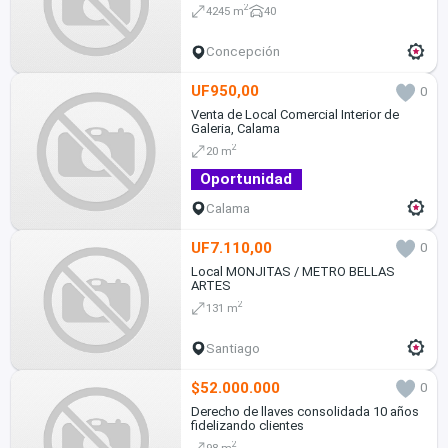
2
4245 m
40
Concepción
UF950,00
0
Venta de Local Comercial Interior de
Galeria, Calama
2
20 m
Oportunidad
Calama
UF7.110,00
0
Local MONJITAS / METRO BELLAS
ARTES
2
131 m
Santiago
$52.000.000
0
Derecho de llaves consolidada 10 años
fidelizando clientes
2
98 m