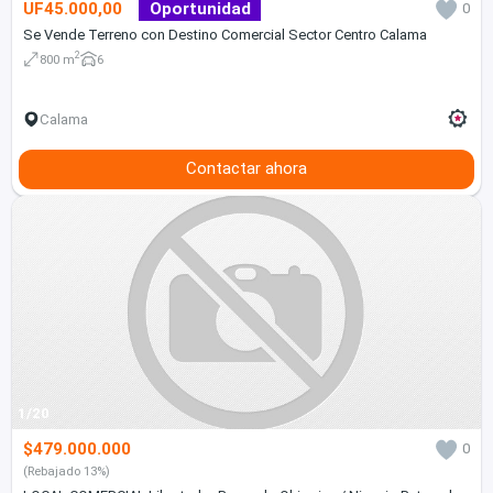
UF45.000,00
Oportunidad
0
Se Vende Terreno con Destino Comercial Sector Centro Calama
2
800 m
6
Calama
Contactar ahora
1/20
$479.000.000
0
(Rebajado 13%)