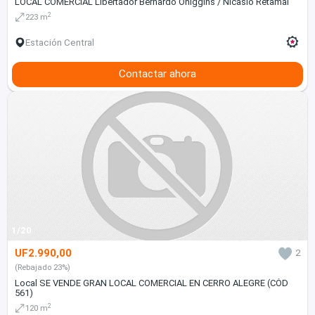
LOCAL COMERCIAL Libertador Bernardo Ohiggins / Nicasio Retamal
2
223 m
Estación Central
Contactar ahora
1/20
UF2.990,00
2
(Rebajado 23%)
Local SE VENDE GRAN LOCAL COMERCIAL EN CERRO ALEGRE (CÓD
561)
2
120 m