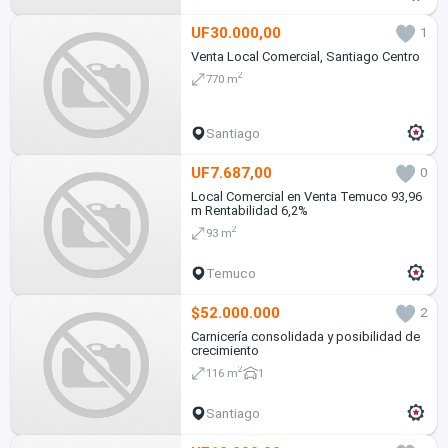
UF30.000,00
1
Venta Local Comercial, Santiago Centro
2
770 m
Santiago
UF7.687,00
0
Local Comercial en Venta Temuco 93,96
m Rentabilidad 6,2%
2
93 m
Temuco
$52.000.000
2
Carnicería consolidada y posibilidad de
crecimiento
2
116 m
1
Santiago