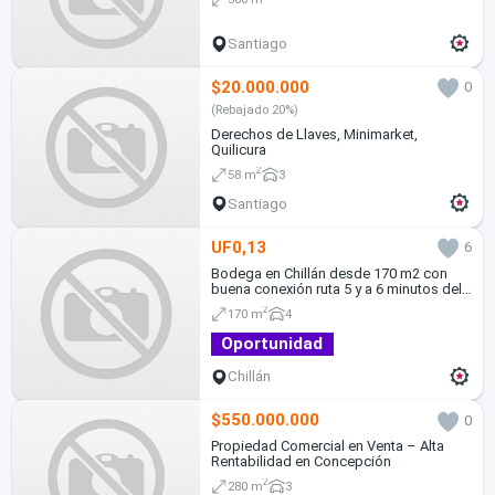
Santiago
$20.000.000
0
(Rebajado 20%)
Derechos de Llaves, Minimarket,
Quilicura
2
58 m
3
Santiago
UF0,13
6
Bodega en Chillán desde 170 m2 con
buena conexión ruta 5 y a 6 minutos del
centro de la ciudad
2
170 m
4
Oportunidad
Chillán
$550.000.000
0
Propiedad Comercial en Venta – Alta
Rentabilidad en Concepción
2
280 m
3