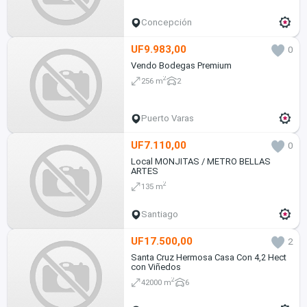
Concepción
UF9.983,00
0
Vendo Bodegas Premium
2
256 m
2
Puerto Varas
UF7.110,00
0
Local MONJITAS / METRO BELLAS
ARTES
2
135 m
Santiago
UF17.500,00
2
Santa Cruz Hermosa Casa Con 4,2 Hect
con Viñedos
2
42000 m
6