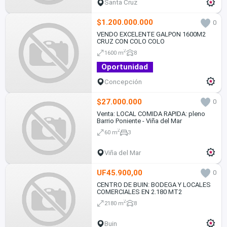
Santa Cruz
$1.200.000.000
0
VENDO EXCELENTE GALPON 1600M2
CRUZ CON COLO COLO
2
1600 m
8
Oportunidad
Concepción
$27.000.000
0
Venta: LOCAL COMIDA RAPIDA: pleno
Barrio Poniente - Viña del Mar
2
60 m
3
Viña del Mar
UF45.900,00
0
CENTRO DE BUIN: BODEGA Y LOCALES
COMERCIALES EN 2.180 MT2
2
2180 m
8
Buin