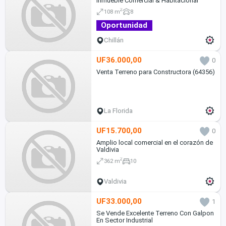
Inmueble Comercial & Habitacional
2
108 m
8
Oportunidad
Chillán
UF36.000,00
0
Venta Terreno para Constructora (64356)
La Florida
UF15.700,00
0
Amplio local comercial en el corazón de
Valdivia
2
362 m
10
Valdivia
UF33.000,00
1
Se Vende Excelente Terreno Con Galpon
En Sector Industrial