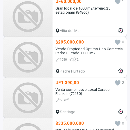
UF60.000,00
1
Gran local de 1000 m2 terreno,25
estacionam (84866)
Viña del Mar
$295.000.000
0
Vendo Propiedad Optimo Uso Comercial
Padre Hurtado 1.080 m2
2
1080 m
2
Padre Hurtado
UF1.390,00
2
Venta como nuevo Local Caracol
Franklin (72130)
2
50 m
Santiago
$335.000.000
0