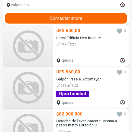
Valparaíso
Contactar ahora
UF3.500,00
0
Local Edificio Neo Iquique
2
34 m
2
Iquique
UF9.560,00
0
Galpón Pasaje Sotomayor
2
353 m
2
Oportunidad
Iquique
$82.000.000
0
Derecho de llaves patente Cantina a
pasos metro Estación C.
2
300 m