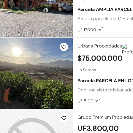
Parcela AMPLIA PARCE
Amplia parcela de 1,2Ha u
2
12000 m
Urbana Propiedades
$75.000.000
La Serena
Parcela PARCELA EN L
Con una vista privilegiad
2
5100 m
Grupo Premium Propieda
UF3.800,00