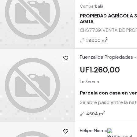
Combarbalá
PROPIEDAD AGRÍCOLA 3
AGUA
CHS77391VENTA DE PROPI
2
38000 m
Fuenzalida Propiedades -
UF1.260,00
La Serena
Parcela con casa en ve
Se abre paso entre la na
2
4694 m
Felipe Nieme