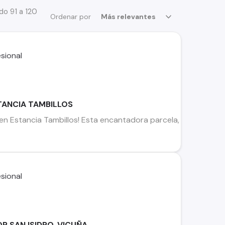
o 91 a 120
Ordenar por
Más relevantes
STANCIA TAMBILLOS
 en Estancia Tambillos! Esta encantadora parcela, situada a sol
R SAN ISIDRO, VICUÑA