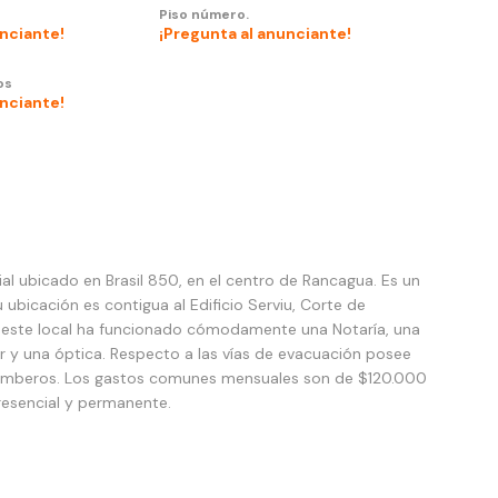
Piso número.
unciante!
¡Pregunta al anunciante!
os
unciante!
al ubicado en Brasil 850, en el centro de Rancagua. Es un
ubicación es contigua al Edificio Serviu, Corte de
En este local ha funcionado cómodamente una Notaría, una
er y una óptica. Respecto a las vías de evacuación posee
os Bomberos. Los gastos comunes mensuales son de $120.000
presencial y permanente.