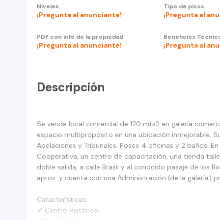
Niveles
Tipo de pisos
¡Pregunta al anunciante!
¡Pregunta al an
PDF con info de la propiedad
Beneficios Técnic
¡Pregunta al anunciante!
¡Pregunta al an
Descripción
Se vende local comercial de 120 mts2 en galería comerci
espacio multipropósito en una ubicación inmejorable. Su 
Apelaciones y Tribunales. Posee 4 oficinas y 2 baños. 
Cooperativa, un centro de capacitación, una tienda tall
doble salida, a calle Brasil y al conocido pasaje de l
aprox. y cuenta con una Administración (de la galería) 
Características:
✔ Centro Histórico