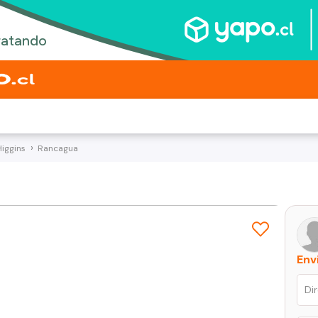
Higgins
Rancagua
Env