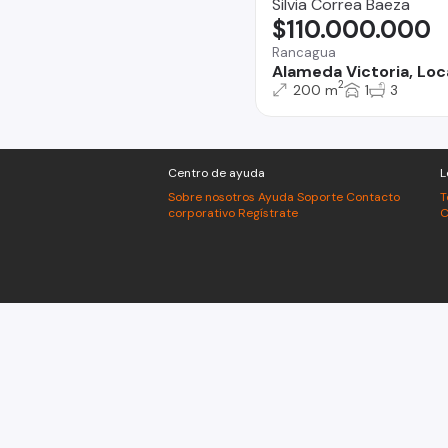
Silvia Correa Baeza
$110.000.000
Rancagua
Alameda Victoria, Loc
2
200 m
1
3
Centro de ayuda
L
Sobre nosotros
Ayuda
Soporte
Contacto
T
corporativo
Regístrate
C