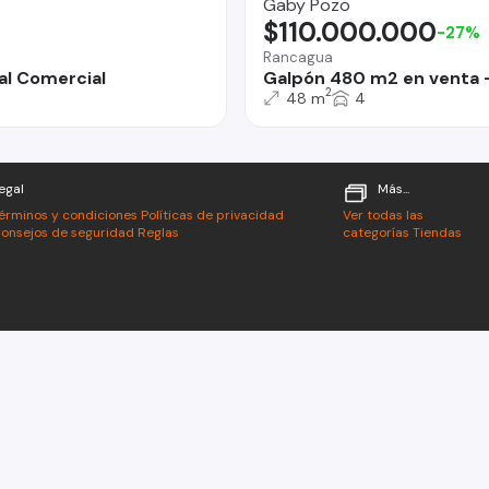
Gaby Pozo
$110.000.000
-27%
Rancagua
al Comercial
Galpón 480 m2 en venta -
2
48 m
4
egal
Más...
érminos y condiciones
Políticas de privacidad
Ver todas las
onsejos de seguridad
Reglas
categorías
Tiendas