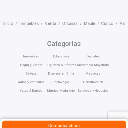
Inicio
Inmuebles
Venta
Oficinas
Maule
Curicó
VEN
Categorías
Inmuebles
Educación
Deportes
Hogar y Jardín
Juguetes & Infantes
Mercancía Mayorista
Belleza
Empleos en Chile
Mascotas
Autos y Vehículos
Tecnología
Construcción
Yates & Barcos
Música Moda Arte
Servicios y Negocios
Contactar ahora