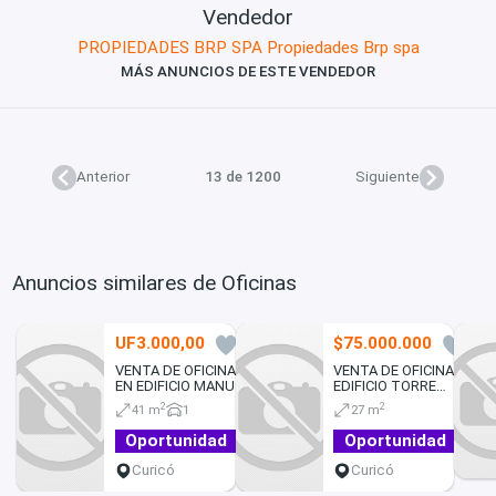
Vendedor
PROPIEDADES BRP SPA Propiedades Brp spa
MÁS ANUNCIOS DE ESTE VENDEDOR
Anterior
13 de 1200
Siguiente
Anuncios similares de Oficinas
UF3.000,00
$75.000.000
0
1
VENTA DE OFICINA
VENTA DE OFICINA EN
EN EDIFICIO MANUEL
EDIFICIO TORRE
MONTT 2 PRIVADOS
CARMEN 1 PRIVADO
2
2
41 m
1
27 m
, RECEPCIÓN,
ESTACIONAMIENTO
Oportunidad
Oportunidad
EN CURICÓ
Curicó
Curicó