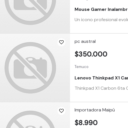
Mouse Gamer Inalambri
Un icono profesional evo
pc austral
$350.000
Temuco
Lenovo Thinkpad X1 Ca
Thinkpad X1 Carbon 6ta G
Importadora Maipú
$8.990