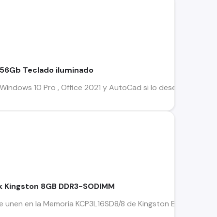
256Gb Teclado iluminado
indows 10 Pro , Office 2021 y AutoCad si lo desea ! Procesa
k Kingston 8GB DDR3-SODIMM
 unen en la Memoria KCP3L16SD8/8 de Kingston Es la encargada 