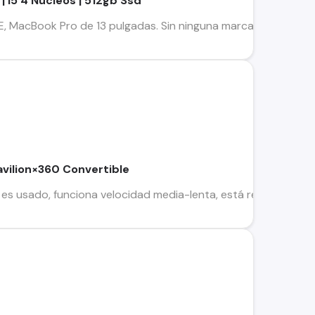
| I5 4 Nucleos | 512gb Ssd
cBook Pro de 13 pulgadas. Sin ninguna marca ni detalle. • Pa
vilion×360 Convertible
es usado, funciona velocidad media-lenta, está re acondicionad