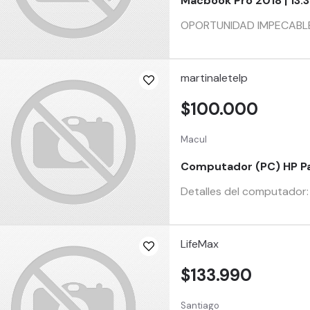
Macbook Pro 2018 | 13.3 
OPORTUNIDAD IMPECABLE, Ma
martinaletelp
$100.000
Macul
Computador (PC) HP Pa
Detalles del computador: 
LifeMax
$133.990
Santiago