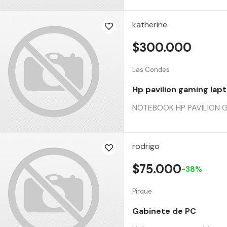
katherine
$300.000
Las Condes
Hp pavilion gaming lap
NOTEBOOK HP PAVILION GAM
rodrigo
$75.000
-38%
Pirque
Gabinete de PC