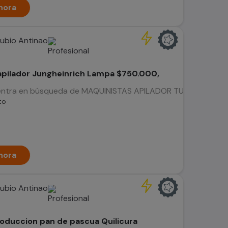
hora
Rubio Antinao
apilador Jungheinrich Lampa $750.000,
uentra en búsqueda de MAQUINISTAS APILADOR TURNOS ROTATIVO
to
hora
Rubio Antinao
oduccion pan de pascua Quilicura