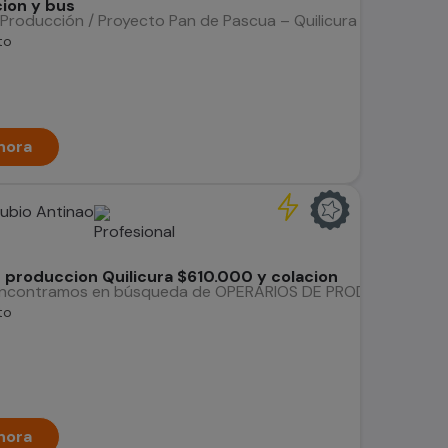
ion y bus
Producción / Proyecto Pan de Pascua – Quilicura ¡Únete a Xine
to
hora
Rubio Antinao
 produccion Quilicura $610.000 y colacion
 encontramos en búsqueda de OPERARIOS DE PRODUCCIÓN EN PANAD
to
hora