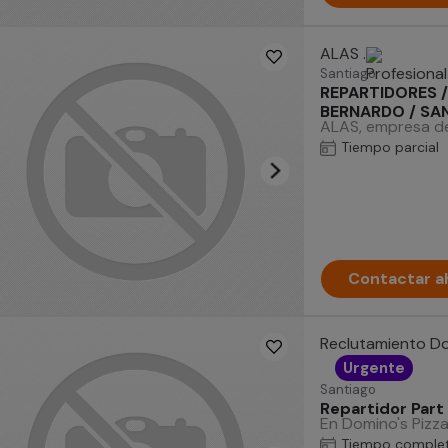
ALAS .
Santiago
REPARTIDORES /
BERNARDO / SA
ALAS, empresa de
Tiempo parcial
Contactar a
Reclutamiento Do
Urgente
Santiago
Repartidor Par
En Domino's Pizza
Tiempo comple