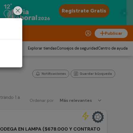
×
Publicar
Explorar tiendas
Consejos de seguridad
Centro de ayuda
Notificaciones
Guardar búsqueda
trando 1 a
Ordenar por
Más relevantes
BODEGA EN LAMPA ($678.000 Y CONTRATO