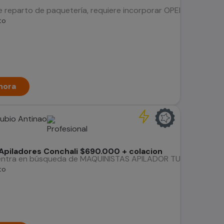
e reparto de paquetería, requiere incorporar OPERARIOS D
to
hora
Rubio Antinao
Apiladores Conchali $690.000 + colacion
uentra en búsqueda de MAQUINISTAS APILADOR TURNOS ROTATIVOS
to