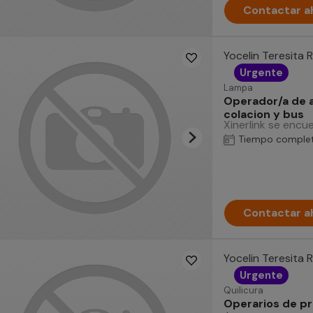
Contactar a
Yocelin Teresita 
Urgente
Lampa
Operador/a de 
colacion y bus
Xinerlink se enc
Tiempo comple
Contactar a
Yocelin Teresita 
Urgente
Quilicura
Operarios de pr