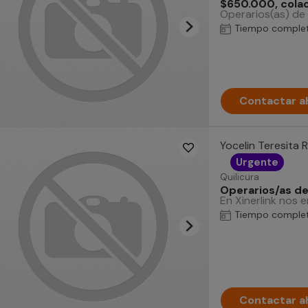
$650.000, colac
Operarios(as) de 
Tiempo comple
Contactar a
Yocelin Teresita 
Urgente
Quilicura
Operarios/as de
En Xinerlink nos
Tiempo comple
Contactar a