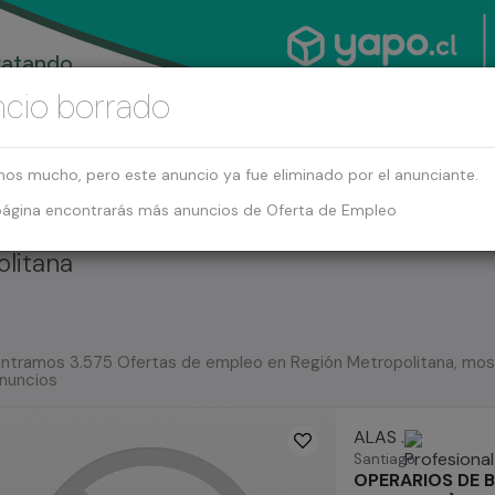
cio borrado
mos mucho, pero este anuncio ya fue eliminado por el anunciante.
página encontrarás más anuncios de Oferta de Empleo
litana
ntramos 3.575 Ofertas de empleo en Región Metropolitana, mos
nuncios
ALAS .
Santiago
OPERARIOS DE 