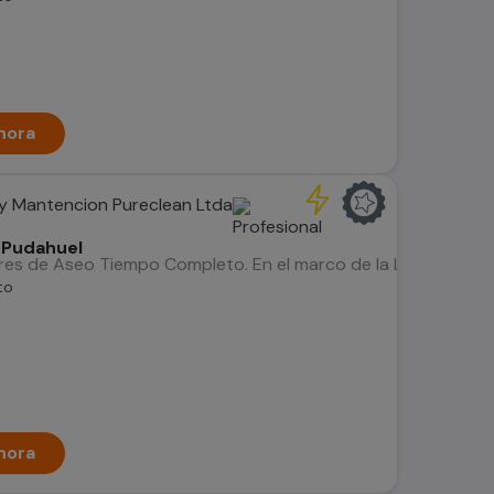
hora
 y Mantencion Pureclean Ltda
o Pudahuel
res de Aseo Tiempo Completo. En el marco de la Ley N° 21.015 
to
hora