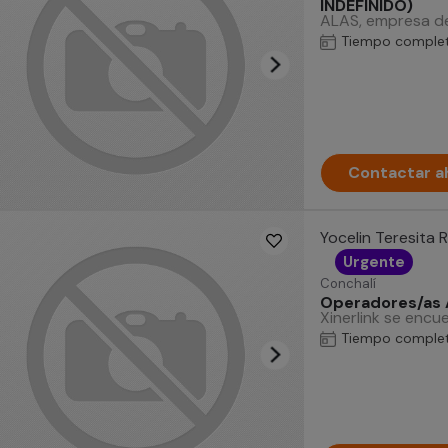
INDEFINIDO)
ALAS, empresa d
Tiempo comple
Contactar a
Yocelin Teresita 
Urgente
Conchalí
Operadores/as 
Xinerlink se enc
Tiempo comple