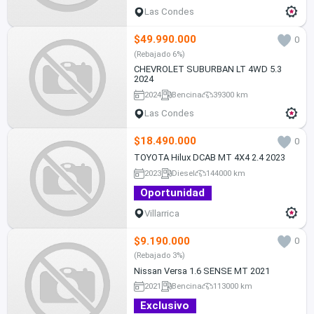
Las Condes
$49.990.000
0
(Rebajado 6%)
CHEVROLET SUBURBAN LT 4WD 5.3
2024
2024
Bencina
39300 km
Las Condes
$18.490.000
0
TOYOTA Hilux DCAB MT 4X4 2.4 2023
2023
Diesel
144000 km
Oportunidad
Villarrica
$9.190.000
0
(Rebajado 3%)
Nissan Versa 1.6 SENSE MT 2021
2021
Bencina
113000 km
Exclusivo