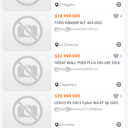
O'Higgins
$18.990.000
4
FORD RANGER XLT 4X4 2022
2022
Diesel
97190 km
La Cisterna
$22.990.000
0
GREAT WALL POER PLUS DELUXE 2024
2024
Diesel
20000 km
Coquimbo
$35.990.000
0
LEXUS RX 350 3.5 plus 4x4 AT 5p 2023
2023
Bencina
125000 km
Recoleta