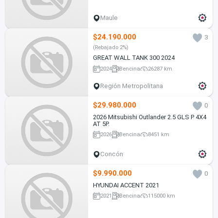
Maule
$24.190.000
3
(Rebajado 2%)
GREAT WALL TANK 300 2024
2024
Bencina
26287 km
Región Metropolitana
$29.980.000
0
2026 Mitsubishi Outlander 2.5 GLS P 4X4
AT 5P.
2026
Bencina
8451 km
Concón
$9.990.000
0
HYUNDAI ACCENT 2021
2021
Bencina
115000 km