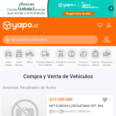
×
FILTRAR
Autos
Autos
Motos
Camiones, Buses y
Arriendo de
Yo busco
Piezas y
Yates &
Maquinaria
Usados
Nuevos
Casa Rodante
Autos
Accesorios
Barcos
pesada
Compra y Venta de Vehículos
Anuncios Resaltados de Autos
$17.600.000
1
MITSUBISHI L200 KATANA CRT 4X4
2022
Diesel
128000 km