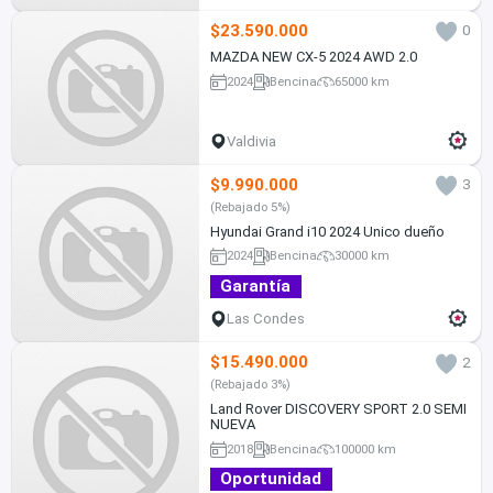
$23.590.000
0
MAZDA NEW CX-5 2024 AWD 2.0
2024
Bencina
65000 km
Valdivia
$9.990.000
3
(Rebajado 5%)
Hyundai Grand i10 2024 Unico dueño
2024
Bencina
30000 km
Garantía
Las Condes
$15.490.000
2
(Rebajado 3%)
Land Rover DISCOVERY SPORT 2.0 SEMI
NUEVA
2018
Bencina
100000 km
Oportunidad