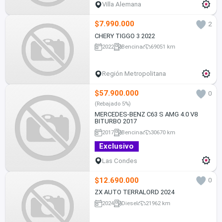
Villa Alemana
$7.990.000
2
CHERY TIGGO 3 2022
2022
Bencina
69051 km
Región Metropolitana
$57.900.000
0
(Rebajado 5%)
MERCEDES-BENZ C63 S AMG 4.0 V8
BITURBO 2017
2017
Bencina
30670 km
Exclusivo
Las Condes
$12.690.000
0
ZX AUTO TERRALORD 2024
2024
Diesel
21962 km