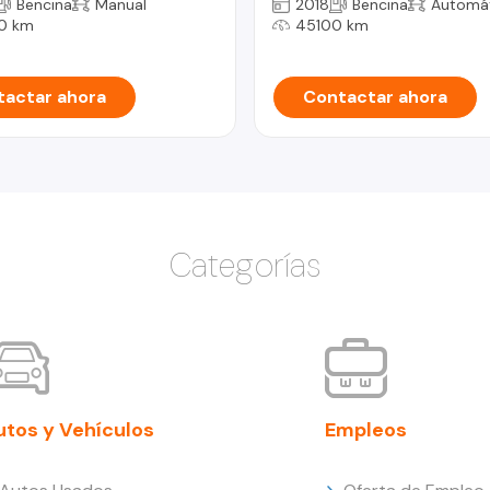
Bencina
Manual
2018
Bencina
Automá
0 km
45100 km
actar ahora
Contactar ahora
Categorías
utos y Vehículos
Empleos