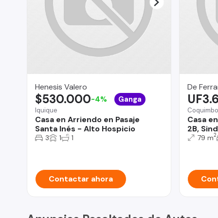
Henesis Valero
De Ferra
$530.000
UF3.
-4%
Ganga
Iquique
Coquimb
Casa en Arriendo en Pasaje
Casa en
Santa Inés - Alto Hospicio
2B, Sin
2
3
1
1
79 m
Contactar ahora
Cont