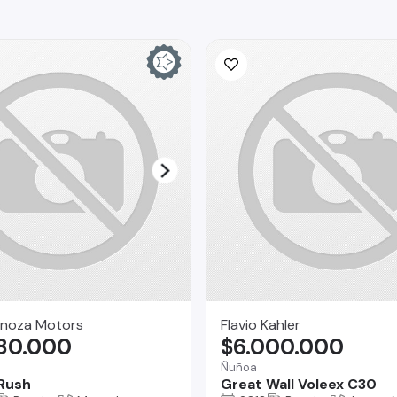
inoza Motors
Flavio Kahler
980.000
$6.000.000
Ñuñoa
Rush
Great Wall Voleex C30