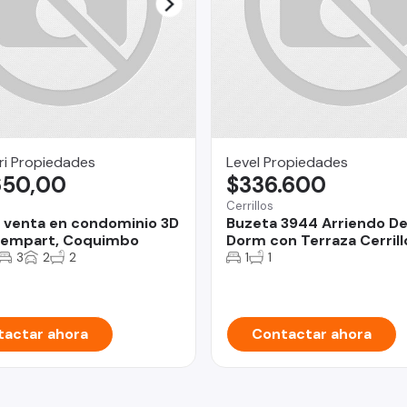
ri Propiedades
Level Propiedades
650,00
$336.600
o
Cerrillos
 venta en condominio 3D
Buzeta 3944 Arriendo De
dempart, Coquimbo
Dorm con Terraza Cerrill
3
2
2
1
1
actar ahora
Contactar ahora