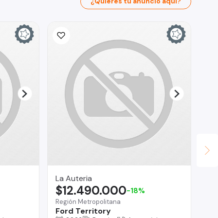
¿Quieres tu anuncio aquí?
Ina
$
La 
Fo
La Auteria
$12.490.000
-18%
Región Metropolitana
Ford Territory