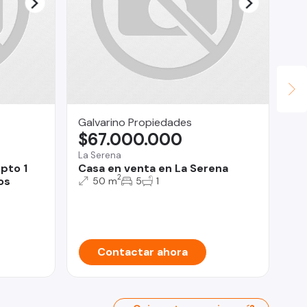
Galvarino Propiedades
Pat
$67.000.000
U
La Serena
pto 1
Casa en venta en La Serena
San
2
os
50 m
5
1
Op
Pr
Sa
Contactar ahora