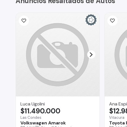
Anuncios Resaltados de Autos
Luca Ugolini
Ana Esp
$11.490.000
$12.
Las Condes
Vitacura
Volkswagen Amarok
Toyota 