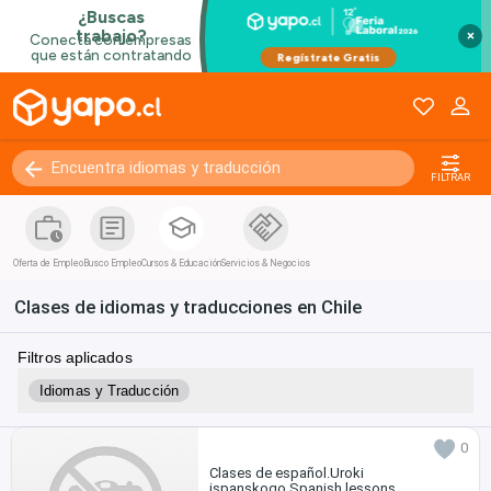
×
FILTRAR
Oferta de Empleo
Busco Empleo
Cursos & Educación
Servicios & Negocios
Clases de idiomas y traducciones en Chile
Filtros aplicados
Idiomas y Traducción
0
Clases de español.Uroki
ispanskogo.Spanish lessons