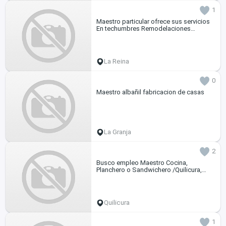
1
Maestro particular ofrece sus servicios
En techumbres Remodelaciones
Ampliación
La Reina
0
Maestro albañil fabricacion de casas
La Granja
2
Busco empleo Maestro Cocina,
Planchero o Sandwichero /Quilicura,
Renca , Lampa, etc. sector norte
Quilicura
1