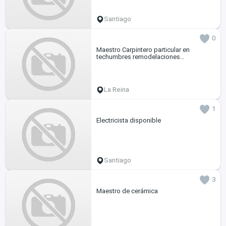
Santiago
0
Maestro Carpintero particular en
techumbres remodelaciones
Remodelaciónes de todo tipo
trabajamos todo chile cada trabajo es
garantizado
La Reina
1
Electricista disponible
Santiago
3
Maestro de cerámica