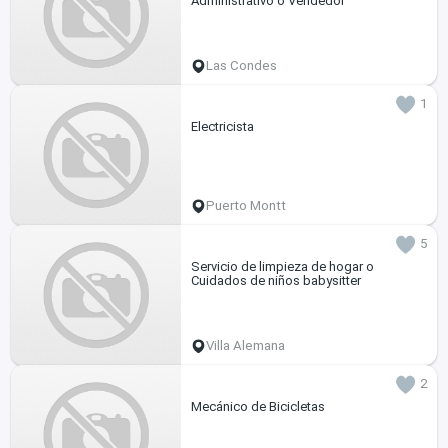
Administrativo o Vendedor°
Las Condes
1
Electricista
Puerto Montt
5
Servicio de limpieza de hogar o
Cuidados de niños babysitter
Villa Alemana
2
Mecánico de Bicicletas