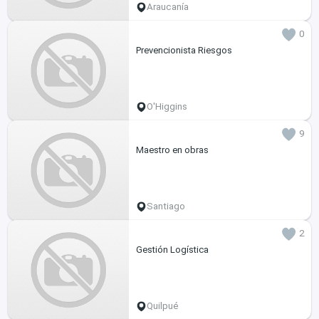
Araucanía
0
Prevencionista Riesgos
O'Higgins
9
Maestro en obras
Santiago
2
Gestión Logística
Quilpué