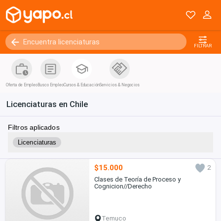
FILTRAR
Oferta de Empleo
Busco Empleo
Cursos & Educación
Servicios & Negocios
Licenciaturas en Chile
Filtros aplicados
Licenciaturas
$15.000
2
Clases de Teoría de Proceso y
Cognicion//Derecho
Temuco