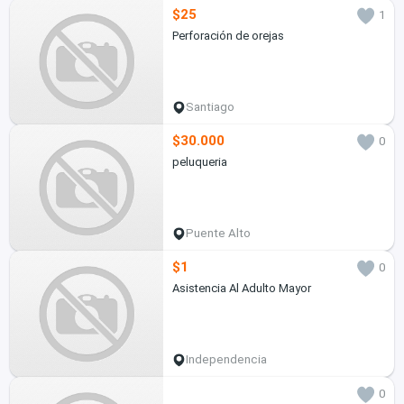
$25
1
Perforación de orejas
Santiago
$30.000
0
peluqueria
Puente Alto
$1
0
Asistencia Al Adulto Mayor
Independencia
0