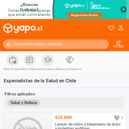
×
FILTRAR
Oferta de Empleo
Busco Empleo
Cursos & Educación
Servicios & Negocios
Especialistas de la Salud en Chile
Filtros aplicados
Salud y Belleza
$25.000
0
Lavado de oídos y tratamiento de dolor
y molestias auditivas.