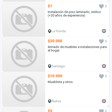
$1
0
Instalación de piso laminado, vinilico
(+20 años de experiencia)
La Florida
$20.000
0
Armado de muebles e instalaciones para
el hogar
Santiago
$10.000
0
Mueblista y otros
Ñuñoa
$5
0