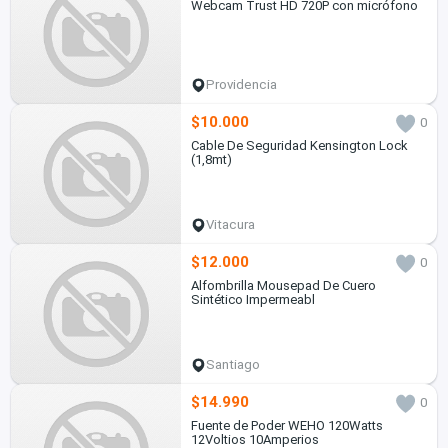
Webcam Trust HD 720P con micrófono
Providencia
$10.000
0
Cable De Seguridad Kensington Lock
(1,8mt)
Vitacura
$12.000
0
Alfombrilla Mousepad De Cuero
Sintético Impermeabl
Santiago
$14.990
0
Fuente de Poder WEHO 120Watts
12Voltios 10Amperios