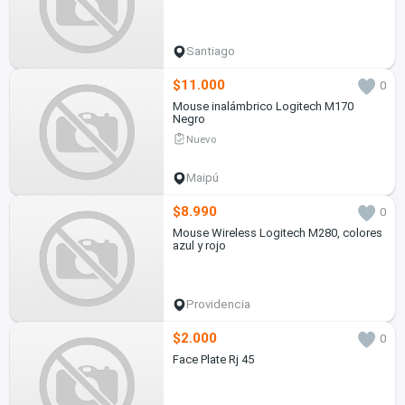
Santiago
$11.000
0
Mouse inalámbrico Logitech M170
Negro
Nuevo
Maipú
$8.990
0
Mouse Wireless Logitech M280, colores
azul y rojo
Providencia
$2.000
0
Face Plate Rj 45