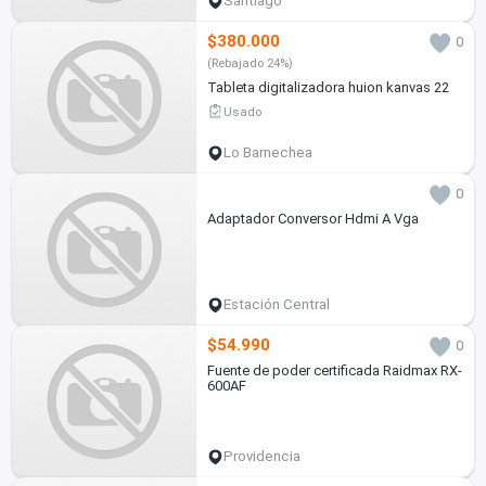
Santiago
$380.000
0
(Rebajado 24%)
Tableta digitalizadora huion kanvas 22
Usado
Lo Barnechea
0
Adaptador Conversor Hdmi A Vga
Estación Central
$54.990
0
Fuente de poder certificada Raidmax RX-
600AF
Providencia