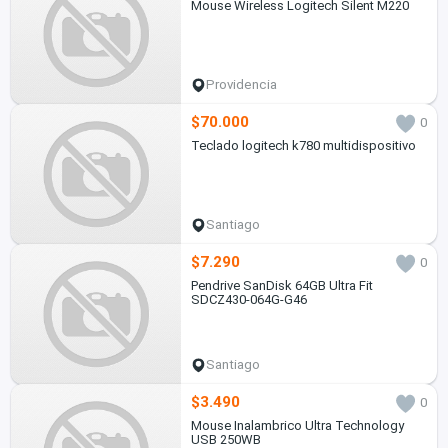
Mouse Wireless Logitech Silent M220
Providencia
$70.000
0
Teclado logitech k780 multidispositivo
Santiago
$7.290
0
Pendrive SanDisk 64GB Ultra Fit
SDCZ430-064G-G46
Santiago
$3.490
0
Mouse Inalambrico Ultra Technology
USB 250WB