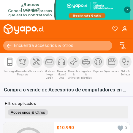
×
FILTRAR
Tecnología
Mercadería
Construcción
Muebles
Música,
Mascotas
Juguetes
Deportes
Supermercado
Salud &
Mayorista
Hogar
Moda &
&
&
Belleza
Jardín
Arte
Animales
Infantiles
Compra o vende de Accesorios de computadores en Chile.
Filtros aplicados
Accesorios & Otros
$10.990
0