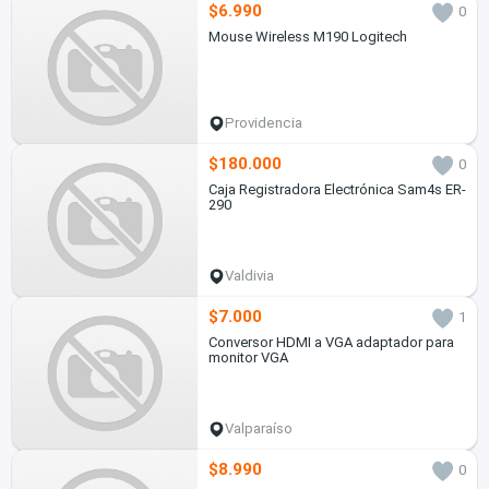
$6.990
0
Mouse Wireless M190 Logitech
Providencia
$180.000
0
Caja Registradora Electrónica Sam4s ER-
290
Valdivia
$7.000
1
Conversor HDMI a VGA adaptador para
monitor VGA
Valparaíso
$8.990
0