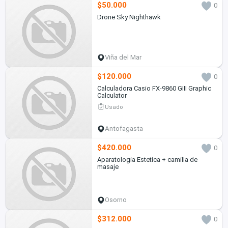
$50.000
0
Drone Sky Nighthawk
Viña del Mar
$120.000
0
Calculadora Casio FX-9860 GIII Graphic
Calculator
Usado
Antofagasta
$420.000
0
Aparatologia Estetica + camilla de
masaje
Osorno
$312.000
0