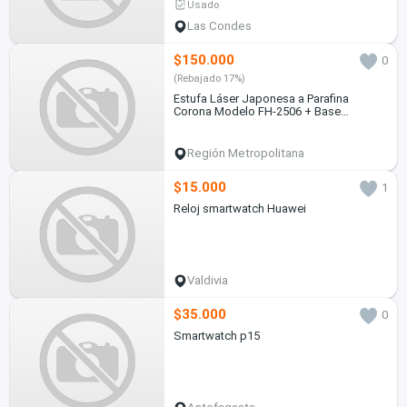
Usado
Las Condes
$150.000
0
(Rebajado 17%)
Estufa Láser Japonesa a Parafina
Corona Modelo FH-2506 + Base
ajustable + Bidón 10 Litros
Región Metropolitana
$15.000
1
Reloj smartwatch Huawei
Valdivia
$35.000
0
Smartwatch p15