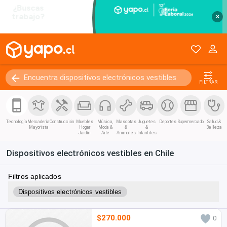
×
FILTRAR
Tecnología
Mercadería
Construcción
Muebles
Música,
Mascotas
Juguetes
Deportes
Supermercado
Salud &
Mayorista
Hogar
Moda &
&
&
Belleza
Jardín
Arte
Animales
Infantiles
Dispositivos electrónicos vestibles en Chile
Filtros aplicados
Dispositivos electrónicos vestibles
$270.000
0