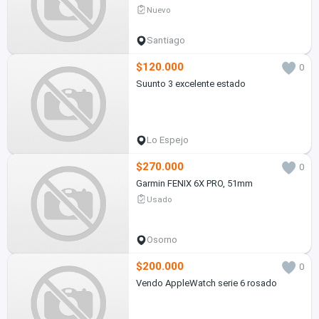
Nuevo
Santiago
$120.000
0
Suunto 3 excelente estado
Lo Espejo
$270.000
0
Garmin FENIX 6X PRO, 51mm
Usado
Osorno
$200.000
0
Vendo AppleWatch serie 6 rosado