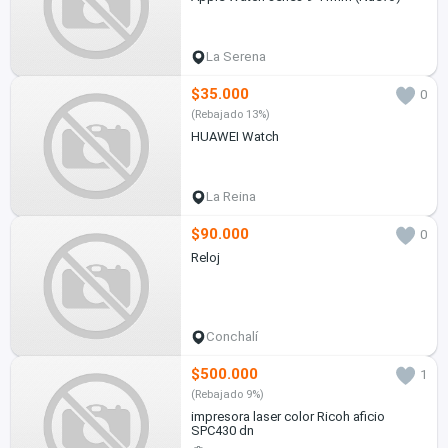
La Serena
$35.000
0
(Rebajado 13%)
HUAWEI Watch
La Reina
$90.000
0
Reloj
Conchalí
$500.000
1
(Rebajado 9%)
impresora laser color Ricoh aficio
SPC430 dn