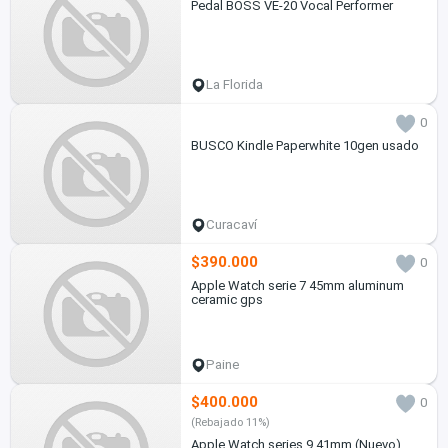
Pedal BOSS VE-20 Vocal Performer
La Florida
0
BUSCO Kindle Paperwhite 10gen usado
Curacaví
$390.000
0
Apple Watch serie 7 45mm aluminum
ceramic gps
Paine
$400.000
0
(Rebajado 11%)
Apple Watch series 9 41mm (Nuevo)