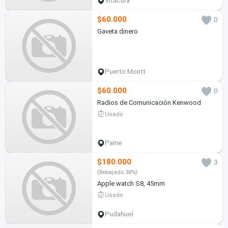
Vitacura
$60.000
0
Gaveta dinero
Puerto Montt
$60.000
0
Radios de Comunicación Kenwood
Usado
Paine
$180.000
3
(Rebajado 38%)
Apple watch S8, 45mm
Usado
Pudahuel