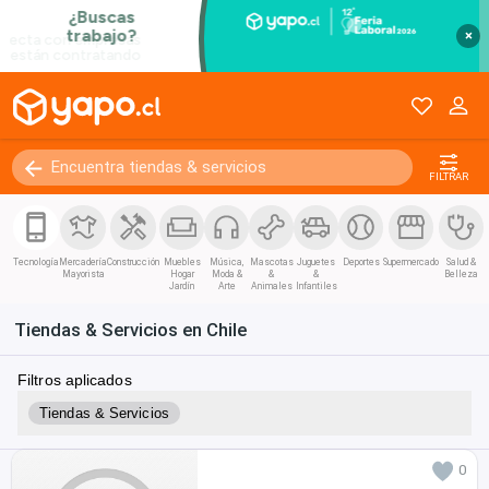
×
FILTRAR
Tecnología
Mercadería
Construcción
Muebles
Música,
Mascotas
Juguetes
Deportes
Supermercado
Salud &
Mayorista
Hogar
Moda &
&
&
Belleza
Jardín
Arte
Animales
Infantiles
Tiendas & Servicios en Chile
Filtros aplicados
Tiendas & Servicios
0