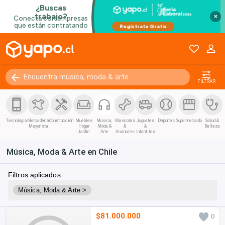
×
FILTRAR
Tecnología
Mercadería
Construcción
Muebles
Música,
Mascotas
Juguetes
Deportes
Supermercado
Salud &
Mayorista
Hogar
Moda &
&
&
Belleza
Jardín
Arte
Animales
Infantiles
Música, Moda & Arte en Chile
Filtros aplicados
Música, Moda & Arte >
$81.000.000
0