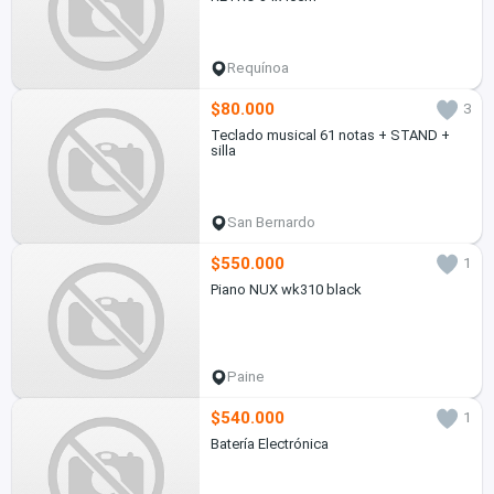
Requínoa
$80.000
3
Teclado musical 61 notas + STAND +
silla
San Bernardo
$550.000
1
Piano NUX wk310 black
Paine
$540.000
1
Batería Electrónica