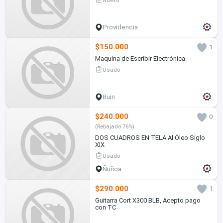
Providencia
$150.000
1
Maquina de Escribir Electrónica
Usado
Buin
$240.000
0
(Rebajado 76%)
DOS CUADROS EN TELA Al Óleo Siglo
XIX
Usado
Ñuñoa
$290.000
1
Guitarra Cort X300 BLB, Acepto pago
con TC