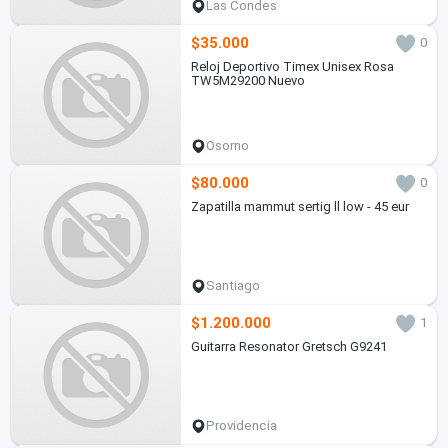
Las Condes
$35.000
0
Reloj Deportivo Timex Unisex Rosa
TW5M29200 Nuevo
Osorno
$80.000
0
Zapatilla mammut sertig ll low - 45 eur
Santiago
$1.200.000
1
Guitarra Resonator Gretsch G9241
Providencia