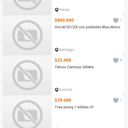
Fresia
$800.000
1
Vox AC30 C2X con parlantes Blue Alnico
Santiago
$25.000
0
Ternos Camisas Gillette
Concón
$70.000
1
Trae young 1 Adidas 41