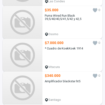
Las Condes
$35.000
0
Puma Wired Run Black
39,5/40/40,5/41,5/42 y 42,5
Osorno
$7.000.000
0
* Cuadro de KoekKoek 1914
Vitacura
$340.000
0
Amplificador blackstar ht5
Santiago