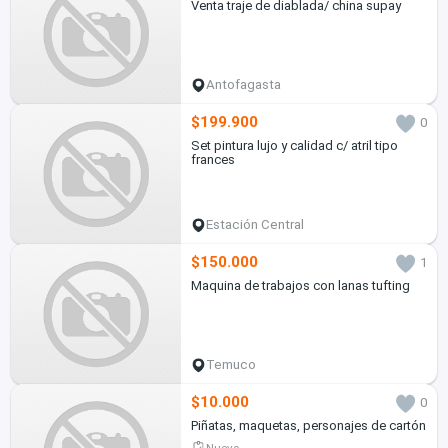
Venta traje de diablada/ china supay
Antofagasta
$199.900
0
Set pintura lujo y calidad c/ atril tipo
frances
Estación Central
$150.000
1
Maquina de trabajos con lanas tufting
Temuco
$10.000
0
Piñatas, maquetas, personajes de cartón
Nuevo