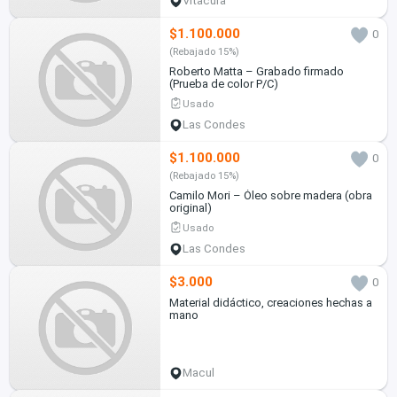
Vitacura
$1.100.000
0
(Rebajado 15%)
Roberto Matta – Grabado firmado
(Prueba de color P/C)
Usado
Las Condes
$1.100.000
0
(Rebajado 15%)
Camilo Mori – Óleo sobre madera (obra
original)
Usado
Las Condes
$3.000
0
Material didáctico, creaciones hechas a
mano
Macul