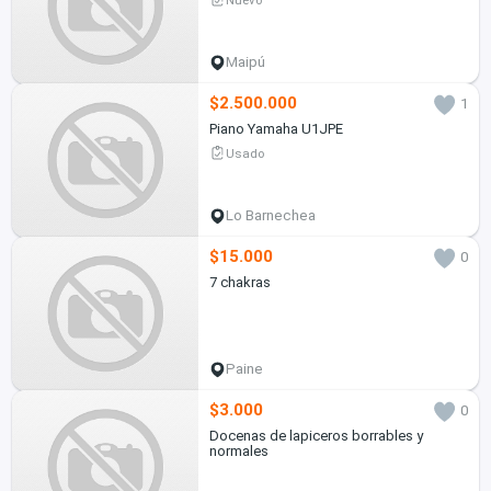
Maipú
$2.500.000
1
Piano Yamaha U1JPE
Usado
Lo Barnechea
$15.000
0
7 chakras
Paine
$3.000
0
Docenas de lapiceros borrables y
normales