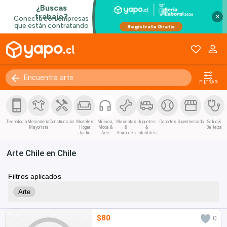
×
FILTRAR
Tecnología
Mercadería
Construcción
Muebles
Música,
Mascotas
Juguetes
Deportes
Supermercado
Salud &
Mayorista
Hogar
Moda &
&
&
Belleza
Jardín
Arte
Animales
Infantiles
Arte Chile en Chile
Filtros aplicados
Arte
$80
0