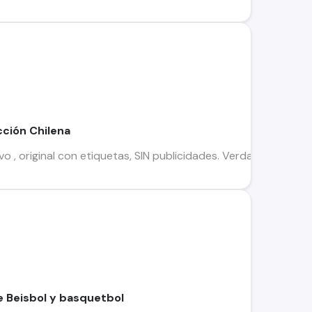
cción Chilena
evo , original con etiquetas, SIN publicidades. Verdaderos Inte
e Beisbol y basquetbol