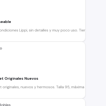
meable
ndiciones Lippi, sin detalles y muy poco uso. Tiene una chaq
no
et Originales Nuevos
t originales, nuevos y hermosos. Talla 95, máxima comodidad y
Robles