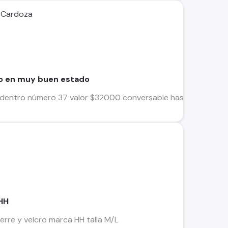
s Cardoza
do en muy buen estado
adentro número 37 valor $32000 conversable hasta $30000 do
 HH
erre y velcro marca HH talla M/L