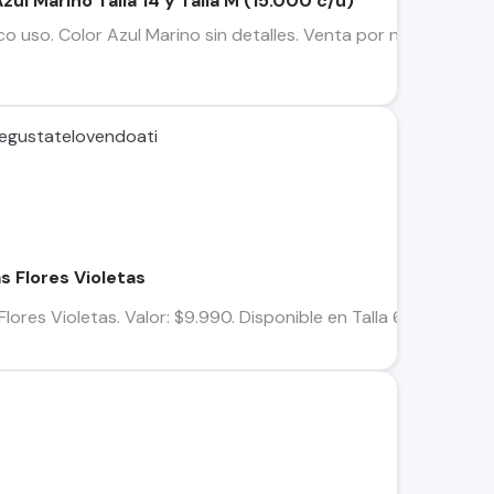
zul Marino Talla 14 y Talla M (15.000 c/u)
 uso. Color Azul Marino sin detalles. Venta por no uso. Talla
tegustatelovendoati
s Flores Violetas
Flores Violetas. Valor: $9.990. Disponible en Talla 6-9 y 12 me