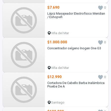
$7.690
0
Lápiz Masajeador Electrofísico Meridian
/ Eshopviñ
Viña del Mar
$1.000.000
0
Concentrador oxígeno Inogen One G3
Viña del Mar
$12.990
0
Cortadora De Cabello Barba Inalámbrica
Prueba De A
Santiago