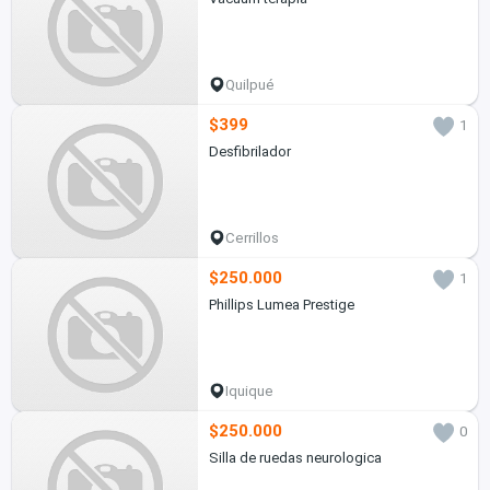
Quilpué
$399
1
Desfibrilador
Cerrillos
$250.000
1
Phillips Lumea Prestige
Iquique
$250.000
0
Silla de ruedas neurologica