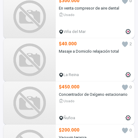
$300.000
0
En venta compresor de aire dental
Usado
Viña del Mar
$40.000
2
Masaje a Domicilo relajación total
La Reina
$450.000
0
Concentrador de Oxígeno estacionario
Usado
Ñuñoa
$200.000
0
Vacuum terapia