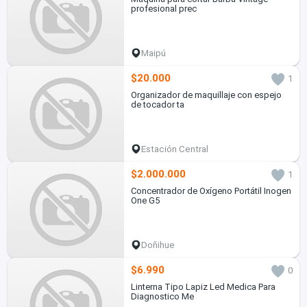
profesional prec
Maipú
$20.000
1
Organizador de maquillaje con espejo
de tocador ta
Estación Central
$2.000.000
1
Concentrador de Oxígeno Portátil Inogen
One G5
Doñihue
$6.990
0
Linterna Tipo Lapiz Led Medica Para
Diagnostico Me