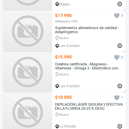
Maipú
$17.990
0
(Rebajado 10%)
Suplementos alimenticios de calidad -
Adaptógenos
Nuevo
Las Condes
$15.990
0
Creatina certificada - Magnesio -
Vitaminas - Omega 3 - Electrolitos con
sal de mar
Nuevo
Las Condes
$10.000
1
DEPILACIÓN LÁSER SEGURA Y EFECTIVA
EN LA FLORIDA 20-25 % DESC
Nuevo
La Florida