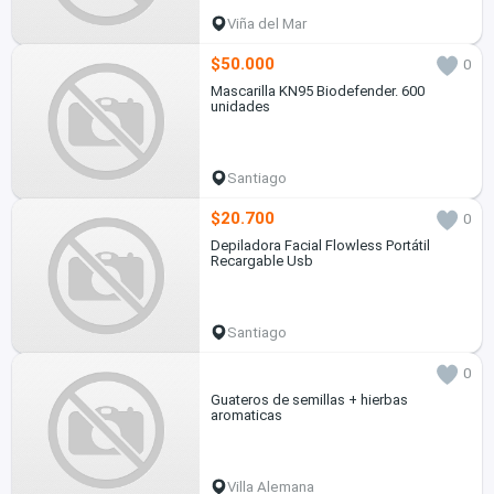
Viña del Mar
$50.000
0
Mascarilla KN95 Biodefender. 600
unidades
Santiago
$20.700
0
Depiladora Facial Flowless Portátil
Recargable Usb
Santiago
0
Guateros de semillas + hierbas
aromaticas
Villa Alemana