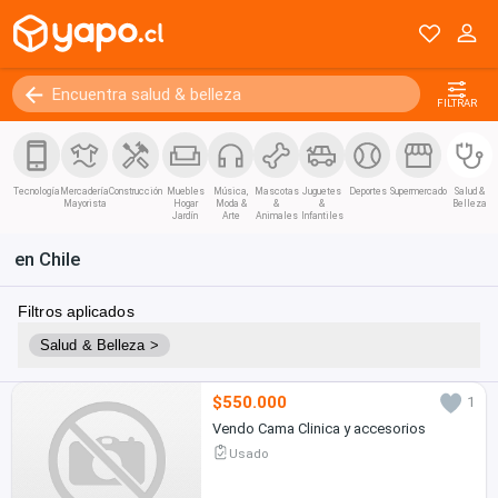
FILTRAR
Tecnología
Mercadería
Construcción
Muebles
Música,
Mascotas
Juguetes
Deportes
Supermercado
Salud &
Mayorista
Hogar
Moda &
&
&
Belleza
Jardín
Arte
Animales
Infantiles
en Chile
Filtros aplicados
Salud & Belleza >
$550.000
1
Vendo Cama Clinica y accesorios
Usado