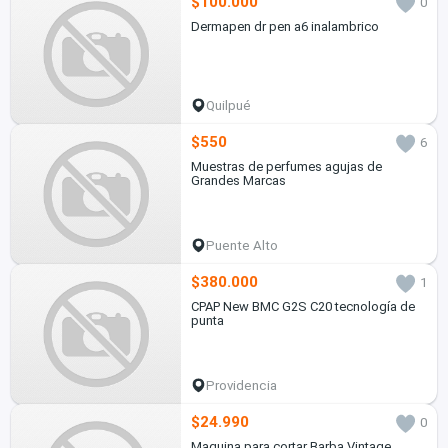
$100.000
0
Dermapen dr pen a6 inalambrico
Quilpué
$550
6
Muestras de perfumes agujas de
Grandes Marcas
Puente Alto
$380.000
1
CPAP New BMC G2S C20 tecnología de
punta
Providencia
$24.990
0
Maquina para cortar Barba Vintage