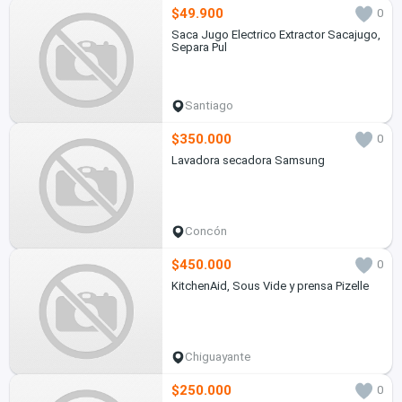
$49.900
0
Saca Jugo Electrico Extractor Sacajugo,
Separa Pul
Santiago
$350.000
0
Lavadora secadora Samsung
Concón
$450.000
0
KitchenAid, Sous Vide y prensa Pizelle
Chiguayante
$250.000
0