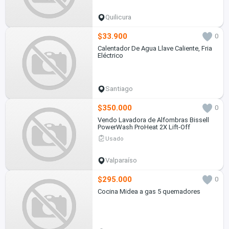
Quilicura
$33.900
0
Calentador De Agua Llave Caliente, Fria
Eléctrico
Santiago
$350.000
0
Vendo Lavadora de Alfombras Bissell
PowerWash ProHeat 2X Lift-Off
Usado
Valparaíso
$295.000
0
Cocina Midea a gas 5 quemadores