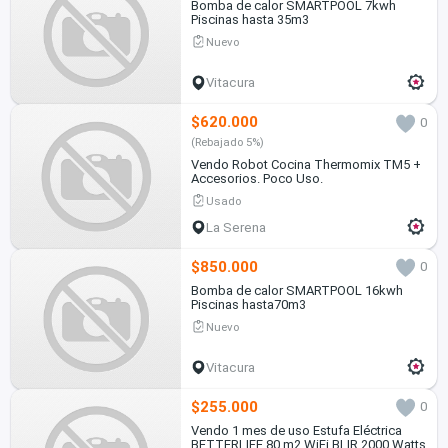
Bomba de calor SMARTPOOL 7kwh
Piscinas hasta 35m3
Nuevo
Vitacura
$620.000
0
(Rebajado 5%)
Vendo Robot Cocina Thermomix TM5 +
Accesorios. Poco Uso.
Usado
La Serena
$850.000
0
Bomba de calor SMARTPOOL 16kwh
Piscinas hasta70m3
Nuevo
Vitacura
$255.000
0
Vendo 1 mes de uso Estufa Eléctrica
BETTERLIFE 80 m2 WiFi BLIR 2000 Watts