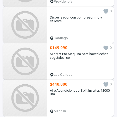
Providencia
0
Dispensador con compresor frio y
caliente
Santiago
$149.990
0
MioMat Pro Máquina para hacer leches
vegetales, so
Las Condes
$440.000
0
Aire Acondicionado Split Inverter, 12000
Btu
Machalí