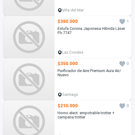
Viña del Mar
$360.000
1
Estufa Corona Japonesa Hibrida Láser
Fh-7747
Las Condes
$350.000
0
Purificador de Aire Premium Aura Air/
Nuevo
Santiago
$210.000
0
Horno elect. empotrable trotter +
campana trotter