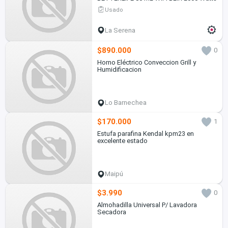
Usado
La Serena
$890.000
0
Horno Eléctrico Conveccion Grill y
Humidificacion
Lo Barnechea
$170.000
1
Estufa parafina Kendal kpm23 en
excelente estado
Maipú
$3.990
0
Almohadilla Universal P/ Lavadora
Secadora