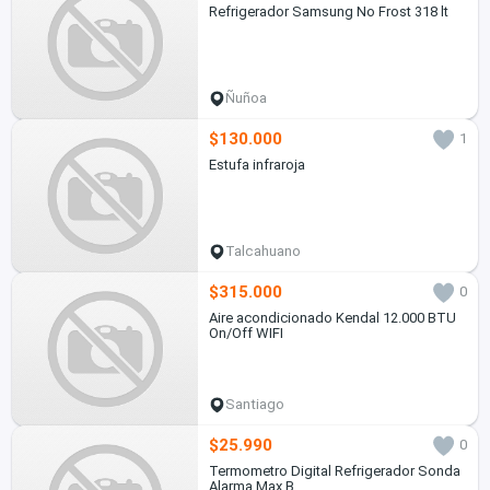
Refrigerador Samsung No Frost 318 lt
Ñuñoa
$130.000
1
Estufa infraroja
Talcahuano
$315.000
0
Aire acondicionado Kendal 12.000 BTU
On/Off WIFI
Santiago
$25.990
0
Termometro Digital Refrigerador Sonda
Alarma Max B