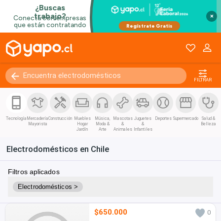
×
FILTRAR
Tecnología
Mercadería
Construcción
Muebles
Música,
Mascotas
Juguetes
Deportes
Supermercado
Salud &
Mayorista
Hogar
Moda &
&
&
Belleza
Jardín
Arte
Animales
Infantiles
Electrodomésticos en Chile
Filtros aplicados
Electrodomésticos >
$650.000
0