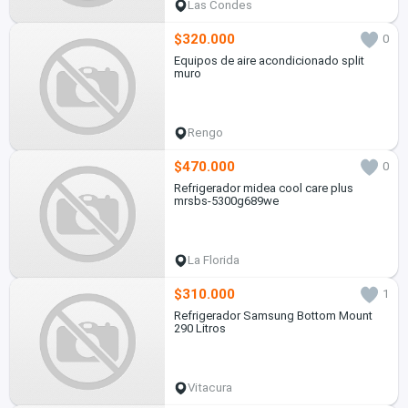
Las Condes
$320.000
0
Equipos de aire acondicionado split
muro
Rengo
$470.000
0
Refrigerador midea cool care plus
mrsbs-5300g689we
La Florida
$310.000
1
Refrigerador Samsung Bottom Mount
290 Litros
Vitacura