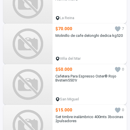
La Reina
$70.000
7
Molinillo de cafe delonghi dedica kg520
Viña del Mar
$50.000
0
Cafetera Para Espresso Oster® Rojo
Bvstem5501r
San Miguel
$15.000
0
Set timbre inalámbrico 400mts 3bocinas
2pulsadores