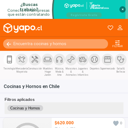
×
FILTRAR
Tecnología
Mercadería
Construcción
Muebles
Música,
Mascotas
Juguetes
Deportes
Supermercado
Salud &
Mayorista
Hogar
Moda &
&
&
Belleza
Jardín
Arte
Animales
Infantiles
Cocinas y Hornos en Chile
Filtros aplicados
Cocinas y Hornos
$620.000
0