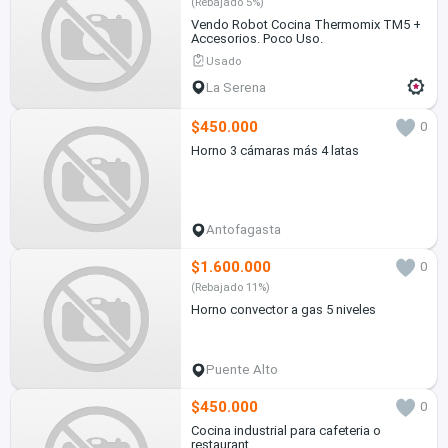
(Rebajado 5%)
Vendo Robot Cocina Thermomix TM5 +
Accesorios. Poco Uso.
Usado
La Serena
$450.000
0
Horno 3 cámaras más 4 latas
Antofagasta
$1.600.000
0
(Rebajado 11%)
Horno convector a gas 5 niveles
Puente Alto
$450.000
0
Cocina industrial para cafeteria o
restaurant