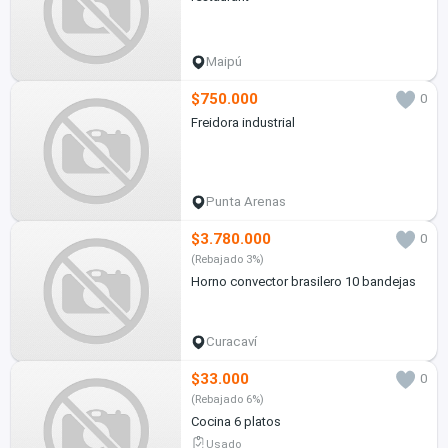
Maipú
$750.000
0
Freidora industrial
Punta Arenas
$3.780.000
0
(Rebajado 3%)
Horno convector brasilero 10 bandejas
Curacaví
$33.000
0
(Rebajado 6%)
Cocina 6 platos
Usado