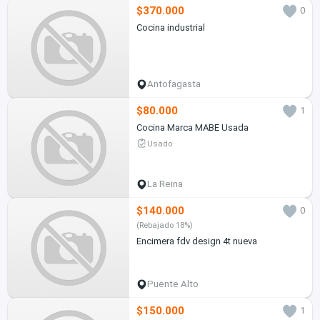
$370.000
0
Cocina industrial
Antofagasta
$80.000
1
Cocina Marca MABE Usada
Usado
La Reina
$140.000
0
(Rebajado 18%)
Encimera fdv design 4t nueva
Puente Alto
$150.000
1