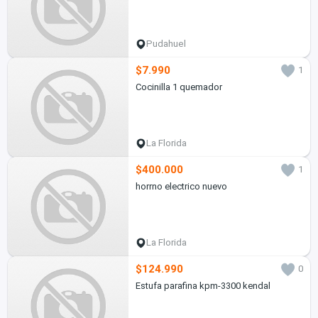
Pudahuel
$7.990
1
Cocinilla 1 quemador
La Florida
$400.000
1
horrno electrico nuevo
La Florida
$124.990
0
Estufa parafina kpm-3300 kendal