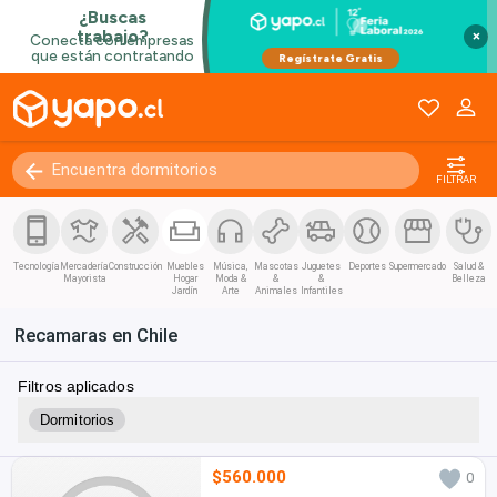
×
FILTRAR
Tecnología
Mercadería
Construcción
Muebles
Música,
Mascotas
Juguetes
Deportes
Supermercado
Salud &
Mayorista
Hogar
Moda &
&
&
Belleza
Jardín
Arte
Animales
Infantiles
Recamaras en Chile
Filtros aplicados
Dormitorios
$560.000
0