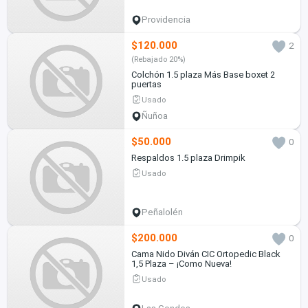
Providencia
$120.000
2
(Rebajado 20%)
Colchón 1.5 plaza Más Base boxet 2
puertas
Usado
Ñuñoa
$50.000
0
Respaldos 1.5 plaza Drimpik
Usado
Peñalolén
$200.000
0
Cama Nido Diván CIC Ortopedic Black
1,5 Plaza – ¡Como Nueva!
Usado