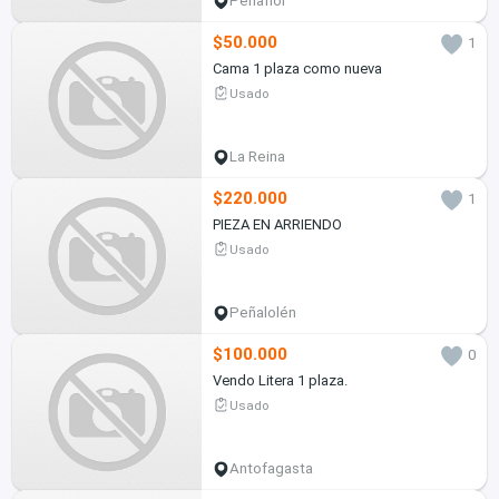
Peñaflor
$50.000
1
Cama 1 plaza como nueva
Usado
La Reina
$220.000
1
PIEZA EN ARRIENDO
Usado
Peñalolén
$100.000
0
Vendo Litera 1 plaza.
Usado
Antofagasta