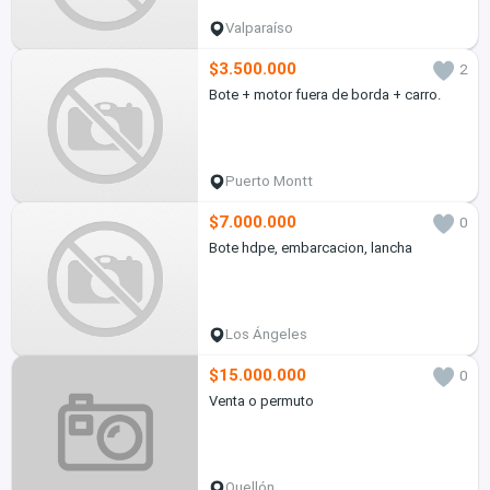
Valparaíso
$3.500.000
2
Bote + motor fuera de borda + carro.
Puerto Montt
$7.000.000
0
Bote hdpe, embarcacion, lancha
Los Ángeles
$15.000.000
0
Venta o permuto
Quellón