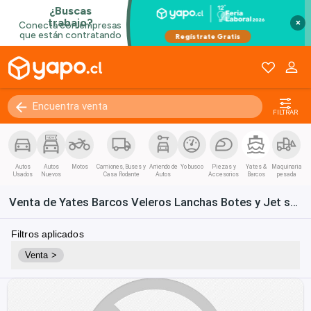
×
FILTRAR
Autos
Autos
Motos
Camiones, Buses y
Arriendo de
Yo busco
Piezas y
Yates &
Maquinaria
Usados
Nuevos
Casa Rodante
Autos
Accesorios
Barcos
pesada
Venta de Yates Barcos Veleros Lanchas Botes y Jet skis en Chile
Filtros aplicados
Venta >