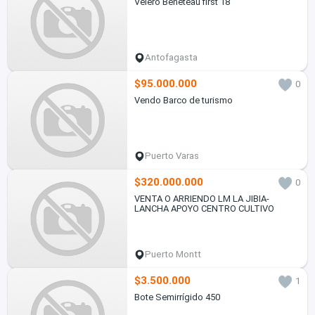
Velero Beneteau first 18
Antofagasta
$95.000.000
0
Vendo Barco de turismo
Puerto Varas
$320.000.000
0
VENTA O ARRIENDO LM LA JIBIA-
LANCHA APOYO CENTRO CULTIVO
Puerto Montt
$3.500.000
1
Bote Semirrígido 450