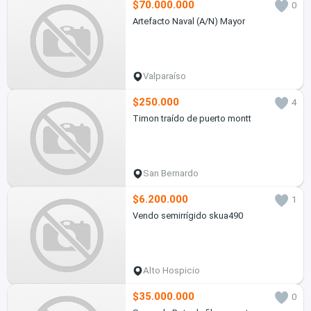
$70.000.000
0
Artefacto Naval (A/N) Mayor
Valparaíso
$250.000
4
Timon traído de puerto montt
San Bernardo
$6.200.000
1
Vendo semirrígido skua490
Alto Hospicio
$35.000.000
0