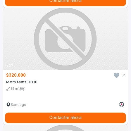
Contactar ahora
1/27
$320.000
12
Metro Matta, 1D1B
2
35 m
1
Santiago
Contactar ahora