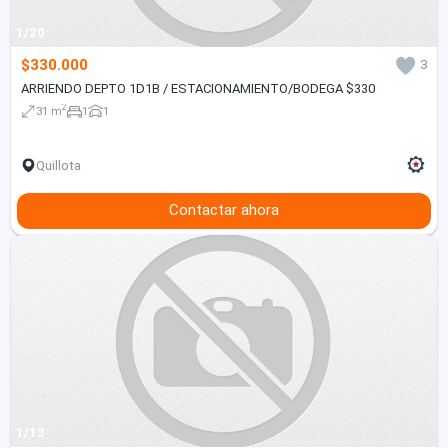
1/20
$330.000
3
ARRIENDO DEPTO 1D1B / ESTACIONAMIENTO/BODEGA $330
2
31 m
1
1
Quillota
Contactar ahora
1/13