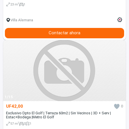
2
23 m
1
Villa Alemana
Contactar ahora
1/15
UF42,00
0
Exclusivo Dpto El Golf | Terraza 60m2 | Sin Vecinos | 3D + Serv |
Estac+Bodega |Metro El Golf
2
57 m
3
1