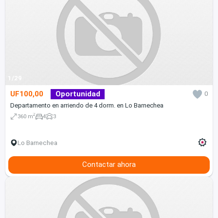
1/29
UF100,00
Oportunidad
0
Departamento en arriendo de 4 dorm. en Lo Barnechea
2
360 m
4
3
Lo Barnechea
Contactar ahora