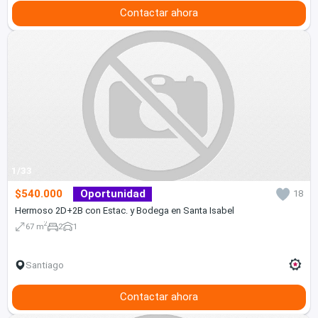
Contactar ahora
1/33
$540.000
Oportunidad
18
Hermoso 2D+2B con Estac. y Bodega en Santa Isabel
2
67 m
2
1
Santiago
Contactar ahora