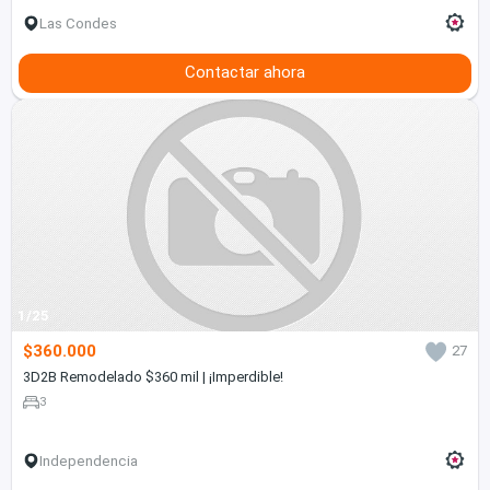
Las Condes
Contactar ahora
1/25
$360.000
27
3D2B Remodelado $360 mil | ¡Imperdible!
3
Independencia