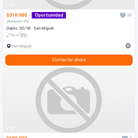
1/14
$310.000
Oportunidad
26
(Rebajado 6%)
Depto. 3D/1B - San Miguel
2
50 m
3
San Miguel
Contactar ahora
1/22