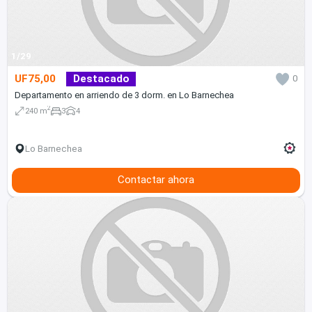
1/29
UF75,00
Destacado
0
Departamento en arriendo de 3 dorm. en Lo Barnechea
2
240 m
3
4
Lo Barnechea
Contactar ahora