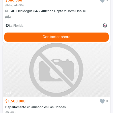
$580.000
3
(Rebajado 3%)
RETAIL Pichidegua 6422 Arriendo Depto 2 Dorm Piso 16
2
La Florida
Contactar ahora
1/31
$1.500.000
0
Departamento en arriendo en Las Condes
3
1