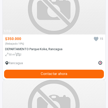
1/12
$350.000
15
(Rebajado 19%)
DEPARTAMENTO Parque Koke, Rancagua
2
50 m
2
Rancagua
Contactar ahora