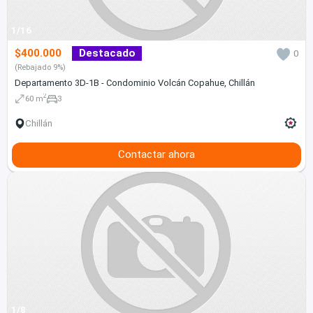
1/16
$400.000
Destacado
0
(Rebajado 9%)
Departamento 3D-1B - Condominio Volcán Copahue, Chillán
2
60 m
3
Chillán
Contactar ahora
1/8