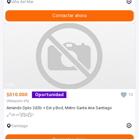
Viña del Mar
Contactar ahora
1/23
$510.000
Oportunidad
13
(Rebajado 6%)
Arriendo Dpto 2d2b + Est y Bod, Metro Santa Ana Santiago
2
68 m
2
1
Santiago