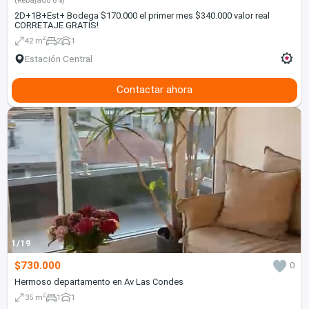
(Rebajado 6%)
2D+1B+Est+ Bodega $170.000 el primer mes $340.000 valor real
CORRETAJE GRATIS!
2
42 m
2
1
Estación Central
Contactar ahora
1/19
$730.000
0
Hermoso departamento en Av Las Condes
2
35 m
1
1