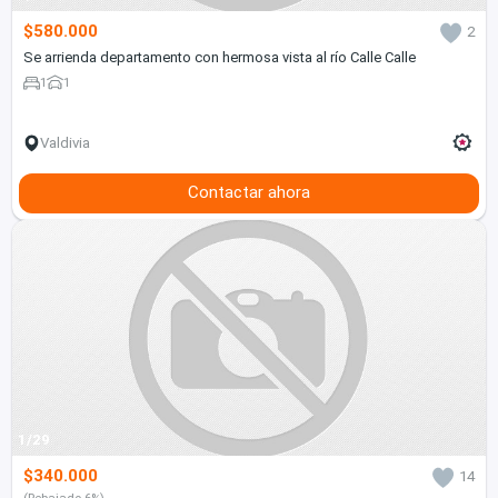
$580.000
2
Se arrienda departamento con hermosa vista al río Calle Calle
1
1
Valdivia
Contactar ahora
1/29
$340.000
14