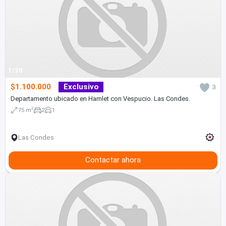
1/20
$1.100.000
Exclusivo
3
Departamento ubicado en Hamlet con Vespucio. Las Condes.
2
75 m
2
1
Las Condes
Contactar ahora