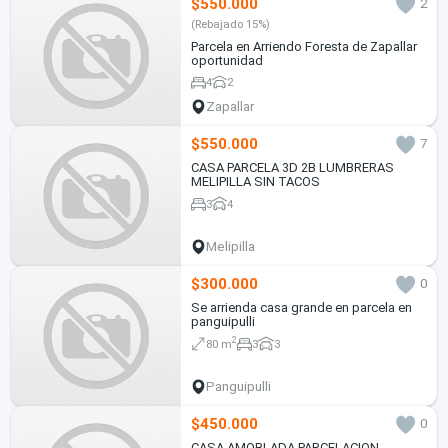
$550.000
2
(Rebajado 15%)
Parcela en Arriendo Foresta de Zapallar
oportunidad
4
2
Zapallar
$550.000
7
CASA PARCELA 3D 2B LUMBRERAS
MELIPILLA SIN TACOS
3
4
Melipilla
$300.000
0
Se arrienda casa grande en parcela en
panguipulli
2
80 m
3
3
Panguipulli
$450.000
0
CASA AMOBLADA PARCELACION