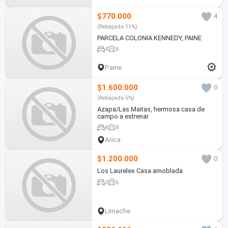
$770.000
4
(Rebajado 11%)
PARCELA COLONIA KENNEDY, PAINE
4
6
Paine
$1.600.000
0
(Rebajado 5%)
Azapa/Las Maitas, hermosa casa de
campo a estrenar
4
8
Arica
$1.200.000
0
Los Laureles Casa amoblada
3
6
Limache