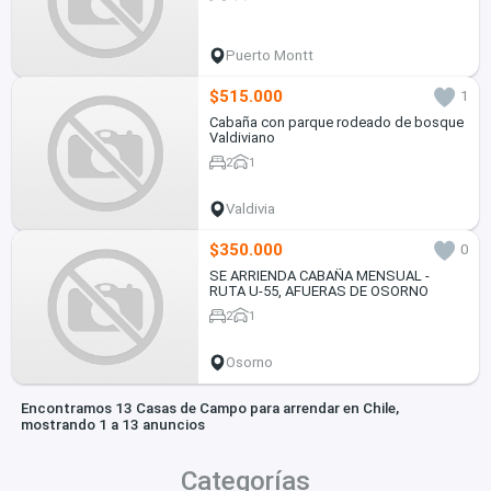
Puerto Montt
$515.000
1
Cabaña con parque rodeado de bosque
Valdiviano
2
1
Valdivia
$350.000
0
SE ARRIENDA CABAÑA MENSUAL -
RUTA U-55, AFUERAS DE OSORNO
2
1
Osorno
Encontramos 13 Casas de Campo para arrendar en Chile,
mostrando 1 a 13 anuncios
Categorías