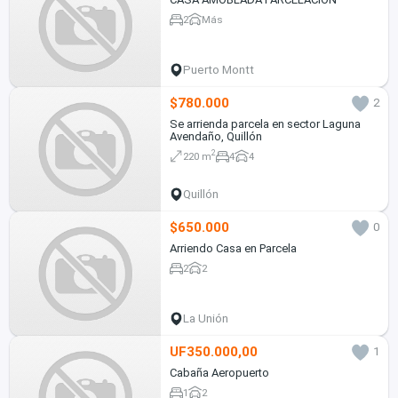
2
Más
Puerto Montt
$780.000
2
Se arrienda parcela en sector Laguna
Avendaño, Quillón
2
220 m
4
4
Quillón
$650.000
0
Arriendo Casa en Parcela
2
2
La Unión
UF350.000,00
1
Cabaña Aeropuerto
1
2