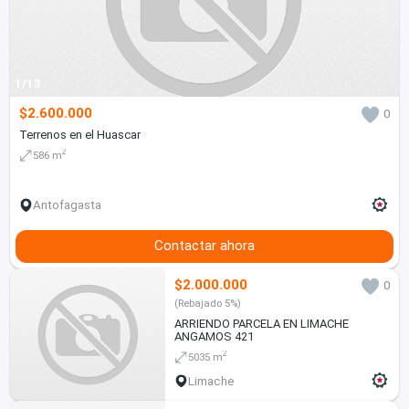
1/13
$2.600.000
0
Terrenos en el Huascar
2
586 m
Antofagasta
Contactar ahora
$2.000.000
0
(Rebajado 5%)
ARRIENDO PARCELA EN LIMACHE
ANGAMOS 421
2
5035 m
Limache