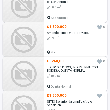
en San Antonio
2
5000 m
San Antonio
$1.500.000
0
Arriendo sitio centro de Maipu
2
599 m
Maipú
UF260,00
0
EDIFICIO 4 PISOS, INDUSTRIAL CON
BODEGA, QUINTA NORMAL
2
1050 m
Quinta Normal
$1.200.000
1
SITIO Se arrienda amplio sitio en
peñalolen
2