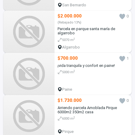
San Bernardo
$2.000.000
0
(Rebajado 13%)
Parcela en parque santa maría de
algarrobo
2
5070 m
Algarrobo
$700.000
1
¡vida tranquila y confort en paine!
2
5000 m
Paine
$1.730.000
0
Arriendo parcela Amoblada Pirque
6000m2 350m2 casa
2
6000 m
Pirque