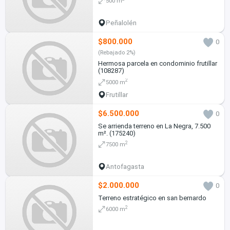
500 m
Peñalolén
$800.000
0
(Rebajado 2%)
Hermosa parcela en condominio frutillar
(108287)
2
5000 m
Frutillar
$6.500.000
0
Se arrienda terreno en La Negra, 7.500
m². (175240)
2
7500 m
Antofagasta
$2.000.000
0
Terreno estratégico en san bernardo
2
6000 m