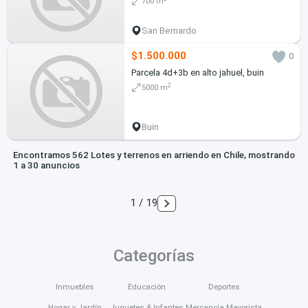
700 m
San Bernardo
$1.500.000
0
Parcela 4d+3b en alto jahuel, buin
2
5000 m
Buin
Encontramos 562 Lotes y terrenos en arriendo en Chile, mostrando
1 a 30 anuncios
1 / 19
Categorías
Inmuebles
Educación
Deportes
Hogar y Jardín
Juguetes & Infantes
Mercancía Mayorista