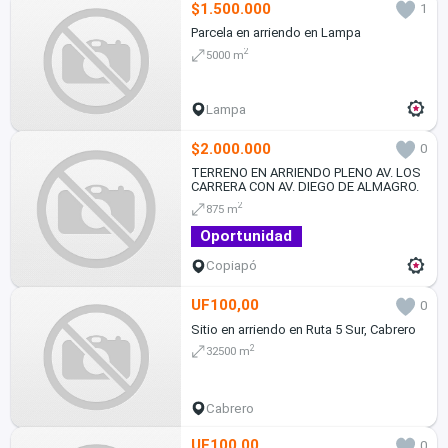
$1.500.000
1
Parcela en arriendo en Lampa
2
5000 m
Lampa
$2.000.000
0
TERRENO EN ARRIENDO PLENO AV. LOS
CARRERA CON AV. DIEGO DE ALMAGRO.
2
875 m
Oportunidad
Copiapó
UF100,00
0
Sitio en arriendo en Ruta 5 Sur, Cabrero
2
32500 m
Cabrero
UF100,00
0