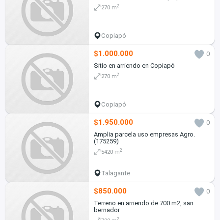
2
270 m
Copiapó
$1.000.000
0
Sitio en arriendo en Copiapó
2
270 m
Copiapó
$1.950.000
0
Amplia parcela uso empresas Agro.
(175259)
2
5420 m
Talagante
$850.000
0
Terreno en arriendo de 700 m2, san
bernador
2