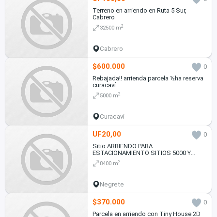
Terreno en arriendo en Ruta 5 Sur,
Cabrero
2
32500 m
Cabrero
$600.000
0
Rebajada!! arrienda parcela ½ha reserva
curacaví
2
5000 m
Curacaví
UF20,00
0
Sitio ARRIENDO PARA
ESTACIONAMIENTO SITIOS 5000 Y
10.000 MTS2
2
8400 m
Negrete
$370.000
0
Parcela en arriendo con Tiny House 2D