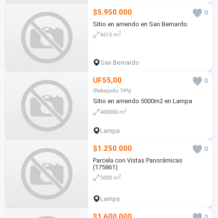
$5.950.000
0
Sitio en arriendo en San Bernardo
2
6615 m
San Bernardo
UF55,00
0
(Rebajado 74%)
Sitio en arriendo 5000m2 en Lampa
2
400000 m
Lampa
$1.250.000
0
Parcela con Vistas Panorámicas
(175861)
2
5000 m
Lampa
$1.600.000
0