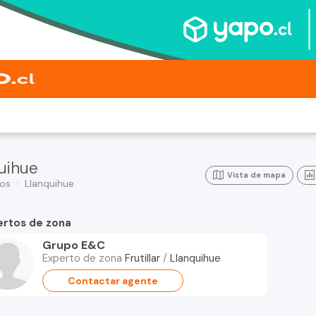
uihue
Vista de mapa
gos
Llanquihue
ertos de zona
Grupo E&C
Experto de zona
Frutillar
/
Llanquihue
Contactar agente