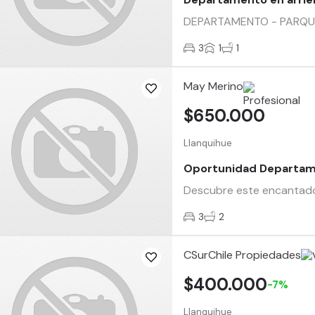
DEPARTAMENTO - PARQUE T
3
1
1
May Merino
$650.000
Llanquihue
Oportunidad Departam
Descubre este encantador
3
2
CSurChile Propiedades
$400.000
-7%
Llanquihue