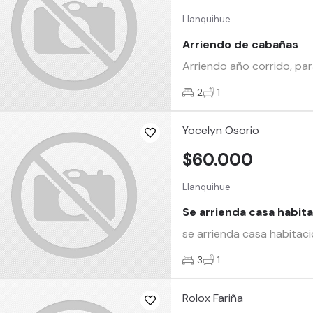
Llanquihue
Arriendo de cabañas
Arriendo año corrido, pa
2
1
Yocelyn Osorio
$60.000
Llanquihue
Se arrienda casa habita
se arrienda casa habitaci
3
1
Rolox Fariña