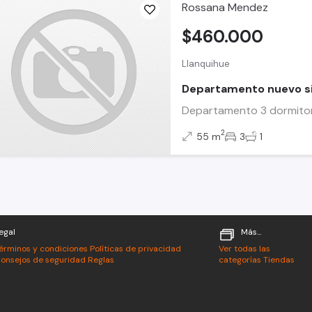
Rossana Mendez
$460.000
Llanquihue
Departamento nuevo si
Departamento 3 dormitor
2
55 m
3
1
egal
Más...
érminos y condiciones
Políticas de privacidad
Ver todas las
onsejos de seguridad
Reglas
categorías
Tiendas