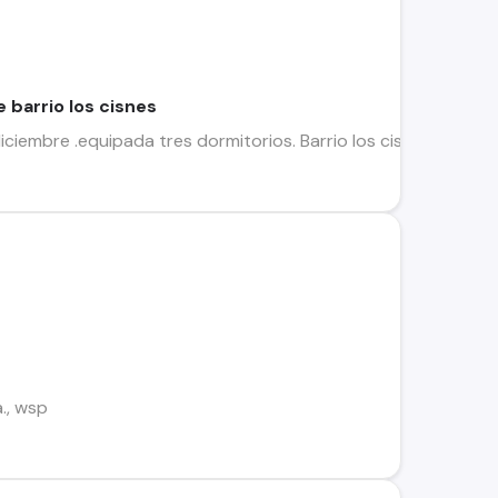
 barrio los cisnes
ciembre .equipada tres dormitorios. Barrio los cisnes llanqui
a., wsp