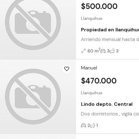
$500.000
Llanquihue
Propiedad en llanquihue
Arriendo mensual hasta di
2
60 m
3
3
Manuel
$470.000
Llanquihue
Lindo depto. Central
Dos dormitorios , vigila ci
2
1