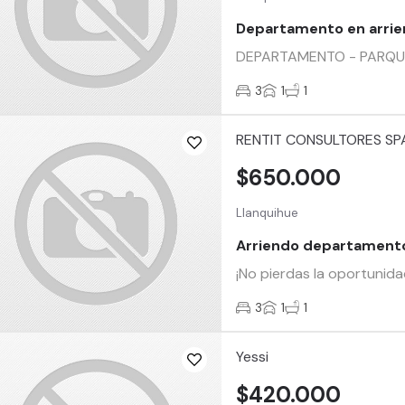
Departamento en arrie
DEPARTAMENTO - PARQUE TR
3
1
1
RENTIT CONSULTORES SP
$650.000
Llanquihue
Arriendo departamento
¡No pierdas la oportunid
3
1
1
Yessi
$420.000