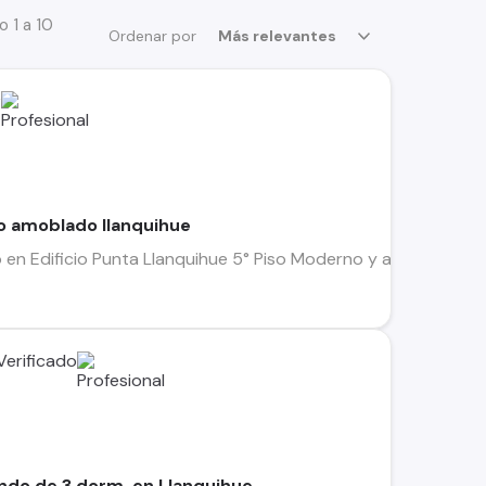
 1 a 10
Ordenar por
Más relevantes
e
 amoblado llanquihue
 Edificio Punta Llanquihue 5° Piso Moderno y acogedor depar
ndo de 3 dorm. en Llanquihue