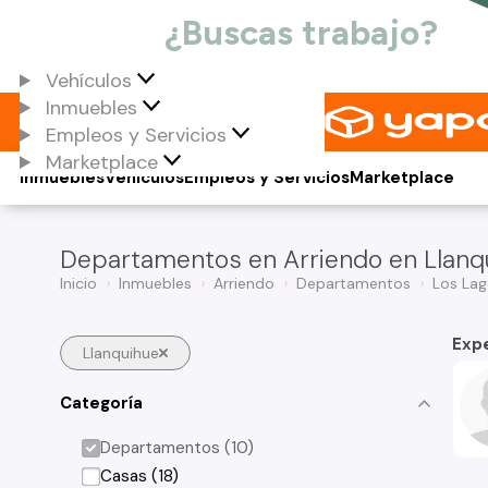
Vehículos
Inmuebles
Empleos y Servicios
Marketplace
Inmuebles
Vehículos
Empleos y Servicios
Marketplace
Departamentos en Arriendo en Llanq
Inicio
Inmuebles
Arriendo
Departamentos
Los La
Exp
Llanquihue
Categoría
Departamentos (10)
Casas (18)