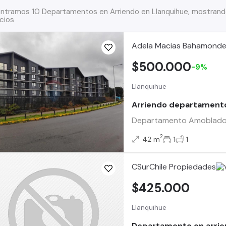
ntramos 10 Departamentos en Arriendo en Llanquihue, mostrando
cios
Adela Macias Bahamond
$500.000
-9%
Llanquihue
Arriendo departamento
Departamento Amoblado en
2
42 m
1
1
CSurChile Propiedades
$425.000
Llanquihue
Departamento en arrie