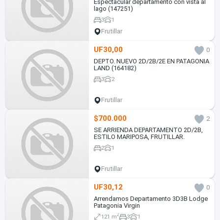
Espectacular departamento con vista al
lago (147251)
3
1
Frutillar
UF30,00
0
DEPTO. NUEVO 2D/2B/2E EN PATAGONIA
LAND (164182)
3
2
Frutillar
$700.000
2
SE ARRIENDA DEPARTAMENTO 2D/2B,
ESTILO MARIPOSA, FRUTILLAR.
2
1
Frutillar
UF30,12
0
Arrendamos Departamento 3D3B Lodge
Patagonia Virgin
2
121 m
3
1