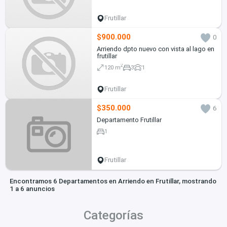
Frutillar
$900.000
0
Arriendo dpto nuevo con vista al lago en
frutillar
2
120 m
3
1
Frutillar
$350.000
6
Departamento Frutillar
1
Frutillar
Encontramos 6 Departamentos en Arriendo en Frutillar, mostrando
1 a 6 anuncios
Categorías