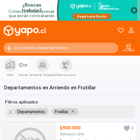
Nevera
Microondas
Estufa
Lavaplatos
×
Dispensador de agua caliente
Calentador de agua
Lavadora
Secadora
FILTRAR
Venta
Arriendo
Arriendo de Temporada
Proyectos nuevos
Departamentos en Arriendo en Frutillar
Filtros aplicados
×
Departamentos
Frutillar
$900.000
0
(Rebajado 25%)